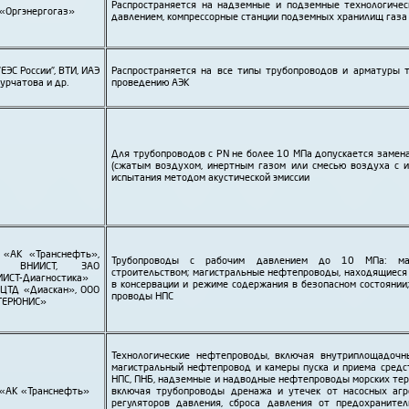
Распро­страняется на надземные и подземные технологичес
«Орг­энерго­газ»
давлением, компрессорные станции подземных хранилищ газа
"ЕЭС России", ВТИ, ИАЭ
Распро­страняется на все типы трубо­проводов и арматуры 
Курчатова и др.
проведению АЭК
Для трубо­проводов с PN не более 10 МПа допускается замен
(сжатым воздухом, инертным газом или смесью воздуха с и
испытания методом акустической эмиссии
 «АК «Транснефть»,
Трубо­проводы с рабочим давлением до 10 МПа: маги
О ВНИИСТ, ЗАО
строительством; магистральные нефте­проводы, находящиеся 
ИСТ-Диагностика»
в консервации и режиме содержания в безопасном состоянии
ЦТД «Диаскан», ООО
проводы НПС
ТЕРЮНИС»
Технологические нефте­проводы, включая внутри­площадоч
магистральный нефте­провод и камеры пуска и приема средс
НПС, ПНБ, надземные и надводные нефте­проводы морских тер
«АК «Транснефть»
включая трубо­проводы дренажа и утечек от насосных агре
регуляторов давления, сброса давления от предохранител