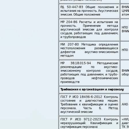
РД 50-447-83 Общие положения и
ВН
испытания на прочность. Акустическая
ЦНИ
эмиссия. Общие положения
атом
МР 204-86 Расчеты и испытания на
прочность. Применение метода
НП
акустической эмиссии для контроля
ВНИ
сосудов, работающих под давлением,
и трубо­проводов
МИ 207-80 Методика определения
место­положения развивающихся
НПО 
дефектов акустико-эмиссионным
методом
МР 38.18.015-94 Методические
рекомендации по акустико-
эмиссионному контролю сосудов,
ВНИК
работающих под давлением, и трубо­
обор
проводов нефте­химических
производств
Требования к организациям и персоналу
ГОСТ Р ИСО 18436-6-2012 Контроль
состояния и диагностика машин.
Требования к квалификации и оценке
АНО 
персонала. Часть 6. Метод
акустической эмиссии
ГОСТ Р ИСО 9712-2023 Контроль
«Н
неразрушающий. Квалификация и
диаг
сертификация персонала
ТК 3