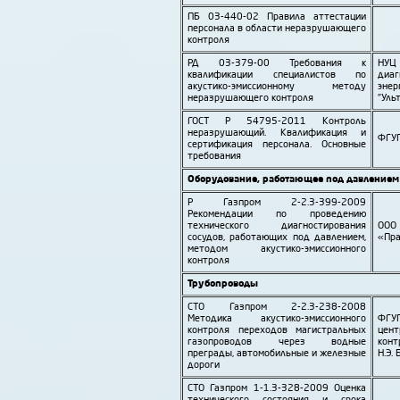
ПБ 03-440-02 Правила аттестации
персонала в области неразрушающего
контроля
РД 03-379-00 Требования к
НУ
квалификации специалистов по
диаг
акустико-эмиссионному методу
эне
неразрушающего контроля
"Уль
ГОСТ Р 54795-2011 Контроль
неразрушающий. Квалификация и
ФГУ
сертификация персонала. Основные
требования
Оборудование, работающее под давлением
Р Газпром 2-2.3-399-2009
Рекомендации по проведению
технического диагности­рования
ООО 
сосудов, работающих под давлением,
«Пр
методом акустико-эмиссионного
контроля
Трубо­проводы
СТО Газпром 2-2.3-238-2008
Методика акустико-эмиссионного
ФГУ
контроля переходов магистральных
це
газо­проводов через водные
конт
преграды, авто­мобильные и железные
Н.Э.
дороги
СТО Газпром 1-1.3-328-2009 Оценка