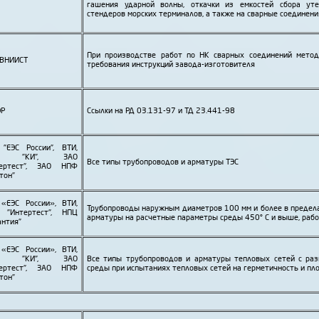
гашения ударной волны, откачки из емкостей сбора утеч
стендеров морских терминалов, а также на сварные соединени
При производстве работ по НК сварных соединений мето
 ВНИИСТ
требования инструкций завода-изготовителя
ЭР
Ссылки на РД 03.131-97 и ТД 23.441-98
"ЕЭС России", ВТИ,
Ц "КИ", ЗАО
Все типы трубо­проводов и арматуры ТЭС
тертест", ЗАО НПФ
тон"
«ЕЭС России», ВТИ,
Трубо­проводы наружным диаметров 100 мм и более в предела
 "Интертест", НПЦ
арматуры на расчетные параметры среды 450° С и выше, раб
антия"
«ЕЭС России», ВТИ,
Ц "КИ", ЗАО
Все типы трубо­проводов и арматуры тепловых сетей с ра
тертест", ЗАО НПФ
среды при испытаниях тепловых сетей на герметичность и пл
тон"