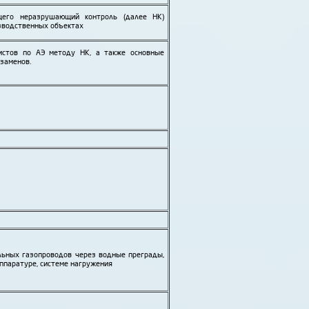
щего неразрушающий контроль (далее НК)
звод­ственных объектах
истов по АЭ методу НК, а также основные
кзаменов.
ьных газо­проводов через водные преграды,
аппаратуре, системе нагружения