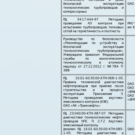
технического состояния и срока
безопасной эксплуатации
ОАО 
технологических трубо­проводов и
компрессорных
РД 34.17.444-97 Методика
проведения АЭ контроля при
РАО 
испытаниях трубо­проводов, тепловых
им. 
сетей на герметичность и плотность
Руководство по безопасности
«Рекомендации по устройству и
безопасной эксплуатации
технологических трубо­проводов».
Утверждено приказом Федеральной
службы по экологическому,
технологическому и атомному
надзору от 27.12.2012 г. №784. П.
388
РД 16.01-60.30.00-KTH-068-1-05.
Правила технической диагностики
ОАО
нефте­проводов при приемке после
ОА
строительства и в процессе
«ВНИ
эксплуатации. Приложение 3.
ОАО 
Методика проведения акустико-
«ИН
эмиссионного контроля (АЭК)
ОАО «АК «Транснефть»
РД 23.040.00-КТН-387-07. Методика
диагностики технологических нефте­
проводов НПС. П. 2.7.2 Акустико-
эмиссионный контроль
(взамен РД 16.01-60.30.00-КТН-085-
ОАО 
1-05. Методика диагностики и