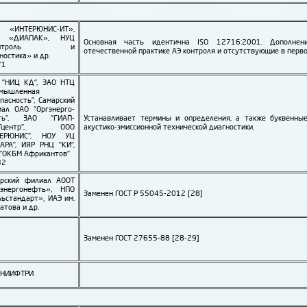
 «ИНТЕРЮНИС-ИТ»,
 «ДИАПАК», НУЦ
Основная часть идентична ISO 12716:2001. Дополнен
онтроль и
отечественной практике АЭ контроля и отсутствующие в перв
ностика» и др.
71
 "НИЦ КД", ЗАО НТЦ
мыш­ленная
пасность", Самарский
ал ОАО "Орг­энерго­
ть", ЗАО "ГИАП-
Устанавливает термины и определения, а также буквенны
СТцентр", ООО
акустико-эмиссионной технической диагностики.
ТЕРЮНИС", НОУ УЦ
АРА", ИЯР РНЦ "КИ",
"ОКБМ Африкантов"
32
арский филиал АООТ
­энерго­нефть», НПО
Заменен ГОСТ Р 55045-2012 [28]
ь­стандарт», ИАЭ им.
атова и др.
Заменен ГОСТ 27655-88 [28-29]
ВНИИФТРИ