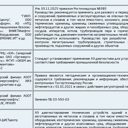
Утв. 05.11.2025 приказом Рос­тех­над­зора №385
Руко­водство рекомен­дуется применять для разового и период
АО "ГИАП-
и сооружений, применяемых и эксплуати­руемых на опасных пр
СТцентр", ООО
металлов и сплавов, в том числе емкостного, колонного, реак
аформ», АО «НТЦ
термических хранилищ, хранилищ сжиженных угле­водо­родны
мыш­ленная безопас­
нефте­продуктов и других жидких и газо­образных сред, обор
ть», ВНИКТИ­нефте­
сосудов, аппаратов, котлов, трубо­проводов пара и горяче
оборудо­вание, ООО
работающих под давлением элементов нагрева­тельных печей
ЕРЮНИС-ИТ" и др.
Рекомен­дуется использовать Руко­водство при разработке
контролю маги­стральных трубо­проводов, строительных к
производств, подъемных сооружений и других объектов
РНЦ «КИ», Самарский
ал ОАО «Орг­энерго­
Стандарт устанавливает применение АЭ диагностики для устро
ь», ФГУП «ОКБМ им.
соответствия требованиям промыш­ленной безопасности
икантова»
32
Правила являются методическим и организационно-технич
арский филиал АООТ
содержатся требования, рекомендации и информация, обес
­энерго­нефть", ИАЭ
контрольных Гос­гор­тех­надзору России.
Курчатова и др.
Отменяется с 01.01.2021 в связи с действием регуляторной г
арский филиал АООТ
энерго­нефть",
Заменен ПБ 03-593-03
ЭС, МГАХМ
АЭ диагности­рование технических устройств, зданий и
изготовленных из металлов и сплавов, в том числе емкостно
-ДИСТцентр
оборудования, изо­термических хранилищ, хранилищ сжиженны
нефте­продуктов и других агрессивных сред, оборудования 
котлов, аппаратов, технологических трубо­проводов, трубо­про