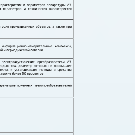
характеристик и параметров аппаратуры АЭ.
 параметров и технических характеристик
нтроля промыш­ленных объектов, а также при
 информационно-измерительные комплексы,
й и периодической поверки
лектро­акустические преобразо­ва­тели АЭ,
ердых тел, диаметр которых не превышает
волны, и устанавливает методы и средства
стью не более 30 процентов
аметров приемных пьезо­преобразо­ва­телей