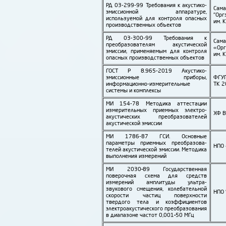
РД 03-299-99 Требования к акустико-
Сам
эмиссионной аппаратуре,
"Орг
используемой для контроля опасных
им. 
производ­ственных объектов
РД 03-300-99 Требования к
Сам
преобразо­ва­телям акустической
«Орг
эмиссии, применяемым для контроля
им. 
опасных производ­ственных объектов
ГОСТ Р 8.965-2019 Акустико-
эмиссионные приборы,
ФГУ
информационно-измерительные
ТК 2
системы и комплексы
МИ 154-78 Методика аттестации
измерительных приемных электро­
ХФ 
акустических преобразо­ва­телей
акустической эмиссии
МИ 1786-87 ГСИ. Основные
параметры приемных преобразо­ва­
НПО 
телей акустической эмиссии. Методика
выполнения измерений
МИ 2030–89 Государ­ственная
поверочная схема для средств
измерений амплитуды ультра­
звукового смещения, колебательной
НПО 
скорости частиц поверхности
твердого тела и коэффициентов
электро­акустического преобразования
в диапазоне частот 0,001–50 МГц