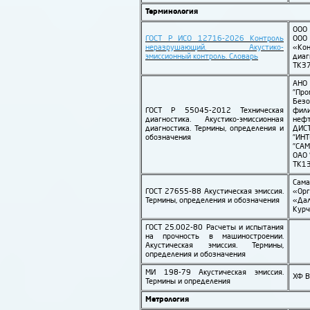
Терминология
ООО
ГОСТ Р ИСО 12716-2026 Контроль
ООО
неразрушающий. Акустико-
«К
эмиссионный контроль. Словарь
диаг
ТК3
АНО
"Про
Безо
ГОСТ Р 55045-2012 Техническая
фили
диагностика. Акустико-эмиссионная
неф
диагностика. Термины, определения и
ДИ
обозначения
"ИН
"САМ
ОАО 
ТК1
Сам
ГОСТ 27655-88 Акустическая эмиссия.
«Орг
Термины, определения и обозначения
«Дал
Курч
ГОСТ 25.002-80 Расчеты и испытания
на прочность в машино­строении.
Акустическая эмиссия. Термины,
определения и обозначения
МИ 198-79 Акустическая эмиссия.
ХФ 
Термины и определения
Метрология