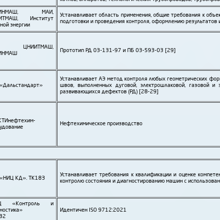
ИИНМАШ, МАИ,
Устанавливает область применения, общие требования к объек
ИТМАШ, Институт
подготовки и проведения контроля, оформлению результатов 
ной энергии
О ЦНИИТМАШ,
Прототип РД 03-131-97 и ПБ 03-593-03 [29]
ИНМАШ
Устанавливает АЭ метод контроля любых геометрических фор
«Даль­стандарт»
швов, выполненных дуговой, электро­шлаковой, газовой и 
развивающихся дефектов (РД) [28-29]
ТИ­нефте­хим­
Нефте­химическое производство
удование
Устанавливает требования к квалификации и оценке компете
«НИЦ КД». ТК183
контролю состояния и диагности­рованию машин с использован
УЦ «Контроль и
ностика»
Идентичен ISO 9712:2021
82