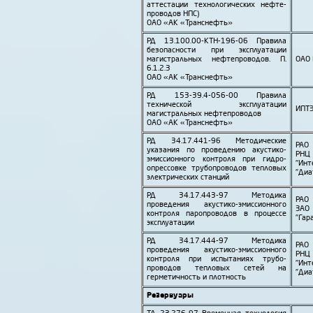
аттестации технологических нефте­
проводов НПС)
ОАО «АК «Транснефть»
РД 13.100.00-КТН-196-06 Правила
безопасности при эксплуатации
магистральных нефте­проводов. П.
ОАО
6.1.2.3
ОАО «АК «Транснефть»
РД 153-39.4-056-00 Правила
технической эксплуатации
ИПТ
магистральных нефте­проводов
ОАО «АК «Транснефть»
РД 34.17.441-96 Методические
РАО 
указания по проведению акустико-
РН
эмиссионного контроля при гидро­
"Ин
опрессовке трубо­проводов тепловых
"Диа
электрических станций
РД 34.17.443-97 Методика
РАО 
проведения акустико-эмиссионного
ЗАО
контроля паро­проводов в процессе
"Гар
эксплуатации
РД 34.17.444-97 Методика
РАО 
проведения акустико-эмиссионного
РН
контроля при испытаниях трубо­
"Ин
проводов тепловых сетей на
"Диа
герметичность и плотность
Резервуары