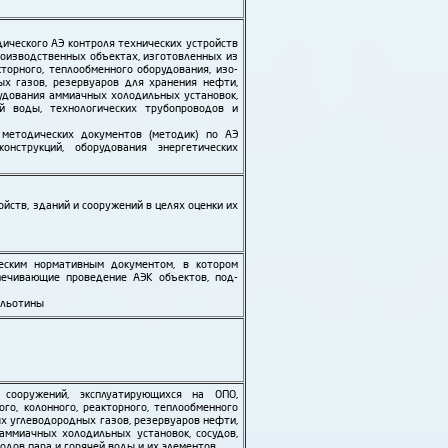
и­ческого АЭ контроля техни­ческих устройств
оизвод­ственных объектах, изготов­ленных из
торного, тепло­обменного оборудо­вания, изо­
х газов, резер­вуаров для хранения нефти,
у­дования аммиачных холодиль­ных установок,
й воды, техно­логических трубо­проводов и
.
 методи­ческих документов (методик) по АЭ
онструкций, оборудо­вания энерге­тических
йств, зданий и сооружений в целях оценки их
еским нормативным документом, в котором
печивающие проведение АЭК объектов, под­
ильотины
 сооружений, эксплуати­рующихся на ОПО,
го, колонного, реакторного, тепло­обменного
х угле­водородных газов, резервуаров нефти,
аммиачных холодильных установок, сосудов,
водов пара и горячей воды и их элементов