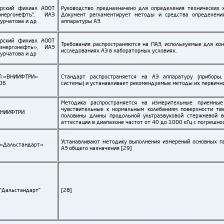
арский филиал АООТ
Руководство пред­назначено для определения технических 
­энерго­нефть", ИАЭ
Документ регламентирует методы и средства определения
Курчатова и др.
аппаратуры АЭ.
арский филиал АООТ
Требования распро­страняются на ПАЭ, используемые для ко
­энерго­нефть», ИАЭ
исследованиях АЭ в лабораторных условиях.
Курчатова и др
П «ВНИИФТРИ»
Стандарт распро­страняется на АЭ аппаратуру (приборы,
06
системы) и устанавливает рекомендуемые методы их первично
Методика распро­страняется на измерительные приемные э
чувствительные к нормальным колебаниям поверхности тв
ВНИИФТРИ
половины длины продольной ультра­звуковой стержневой 
аттестации в диапазоне частот от 40 до 1000 кГц с погрешно
Устанавливают методику выполнения измерений основных пар
«Даль­стандарт»
АЭ общего назначения [29]
"Даль­стандарт"
[28]