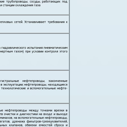
кие трубо­проводы, сосуды, работающих под
 и станции охлаждения газа
тепловых сетей. Устанавливает требования к
а гидравлического испытания пневматическим
нертным газом) при условии контроля этого
стральные нефте­проводы, законченные
в эксплуатации; нефте­проводы, находящиеся
; технологические и вспомогательные нефте­
ные нефте­проводы между точками врезки в
тв очистки и диагностики на входе и выходе
миналов, на вспомогательные нефте­проводы,
гатов, дренажа фильтров-грязе­уловителей,
ь­ных клапанов, обвязки емкостей сброса и