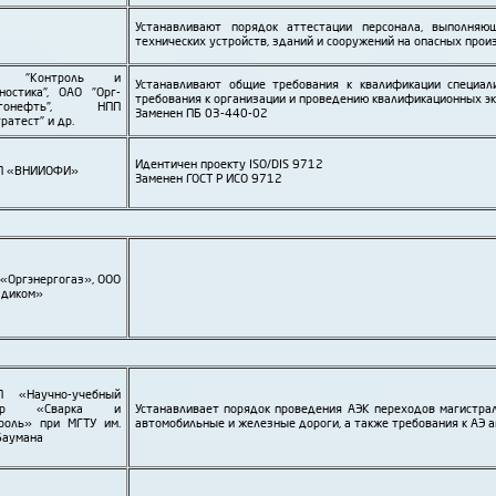
Устанавливают порядок аттестации персонала, выполняю
технических устройств, зданий и сооружений на опасных прои
Ц "Контроль и
Устанавливают общие требования к квалификации специал
ностика", ОАО "Орг­
требования к организации и проведению квалификаци­онных э
рго­нефть", НПП
Заменен ПБ 03-440-02
тратест" и др.
Идентичен проекту ISO/DIS 9712
П «ВНИИОФИ»
Заменен ГОСТ Р ИСО 9712
«Орг­энерго­газ», ООО
адиком»
П «Научно-­учебный
нтр «Сварка и
Устанавливает порядок проведения АЭК переходов магистрал
роль» при МГТУ им.
авто­мобильные и железные дороги, а также требования к АЭ 
 Баумана