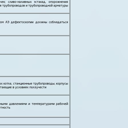
ек; сливо-наливных эстакад, опорожнения
я трубо­проводов и трубо­проводной арматуры
дом АЭ дефектоскопии должны соблюдаться
х котла, станционные трубо­проводы, корпусы
отающие в условиях ползучести
зными давлениями и температурами рабочей
отность