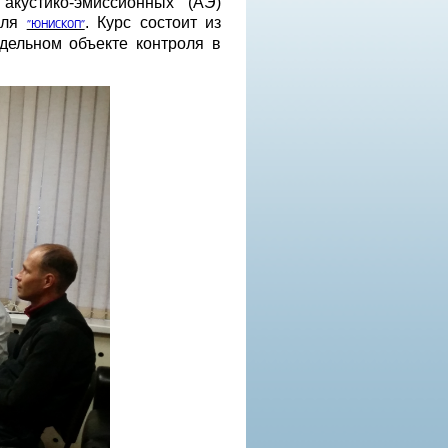
акустико-эмиссионных (АЭ)
оля
. Курс состоит из
"ЮНИСКОП"
дельном объекте контроля в