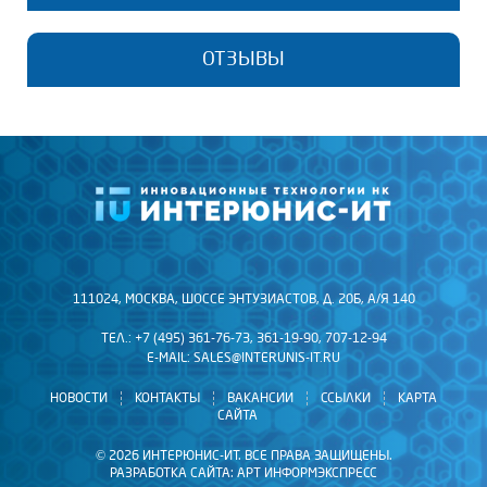
ОТЕЧЕСТВЕННЫЕ
ОТЗЫВЫ
ПАРТНЕРЫ
Тип средств измерений. A-Line PCI/DDM/DS
111024, МОСКВА, ШОССЕ ЭНТУЗИАСТОВ, Д. 20Б, А/Я 140
Рязанское гвардейское высшее воздушно-
ТЕЛ.: +7 (495) 361-76-73, 361-19-90, 707-12-94
десантное командное училище им. ген.
E-MAIL:
SALES@INTERUNIS-IT.RU
армии В.Ф. Маргелова
НОВОСТИ
КОНТАКТЫ
ВАКАНСИИ
ССЫЛКИ
КАРТА
САЙТА
Тип средств измерений. ЮНИСКОП
© 2026 ИНТЕРЮНИС-ИТ. ВСЕ ПРАВА ЗАЩИЩЕНЫ.
РАЗРАБОТКА САЙТА:
АРТ ИНФОРМЭКСПРЕСС