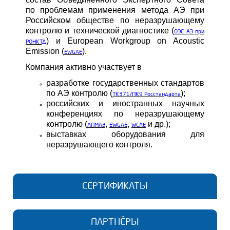
по проблемам применения метода АЭ при
Российском обществе по неразрушающему
контролю и технической диагностике (
ОЭС АЭ при
) и
European Workgroup on Acoustic
РОНКТД
Emission (
).
EWGAE
Компания активно участвует в
разработке государственных стандартов
по АЭ контролю (
);
ТК371/ПК9 Росстандарта
российских и иностранных научных
конференциях по неразрушающему
контролю (
,
,
и др.);
АПМАЭ
EWGAE
WCAE
выставках оборудования для
неразрушающего контроля.
СЕРТИФИКАТЫ
ПАРТНЁРЫ