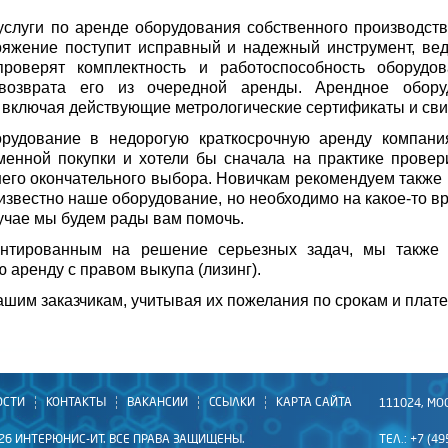
слуги по аренде оборудования собственного производст
ряжение поступит исправный и надежный инструмент, в
проверят комплектность и работоспособность оборудо
 возврата его из очередной аренды. Арендное обору
включая действующие метрологические сертификаты и сви
рудование в недорогую краткосрочную аренду компани
енной покупки и хотели бы сначала на практике провери
его окончательного выбора. Новичкам рекомендуем также 
 известно наше оборудование, но необходимо на какое-то 
лучае мы будем рады вам помочь.
ентированным на решение серьезных задач, мы также 
 аренду с правом выкупа (лизинг).
ашим заказчикам, учитывая их пожелания по срокам и плат
ОСТИ
КОНТАКТЫ
ВАКАНСИИ
ССЫЛКИ
КАРТА САЙТА
111024, МО
26 ИНТЕРЮНИС-ИТ. ВСЕ ПРАВА ЗАЩИЩЕНЫ.
ТЕЛ.: +7 (49