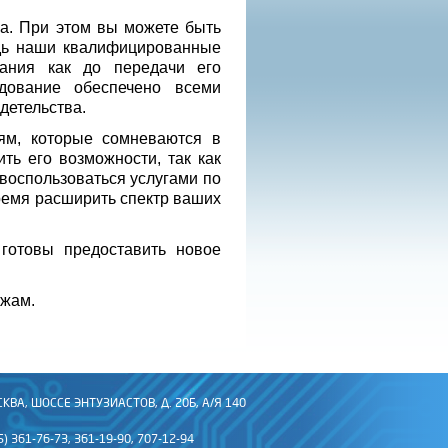
ва. При этом вы можете быть
едь наши квалифицированные
вания как до передачи его
дование обеспечено всеми
детельства.
ям, которые сомневаются в
ть его возможности, так как
воспользоваться услугами по
время расширить спектр ваших
готовы предоставить новое
ежам.
СКВА, ШОССЕ ЭНТУЗИАСТОВ, Д. 20Б, А/Я 140
5) 361-76-73, 361-19-90, 707-12-94