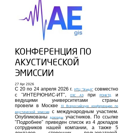
КОНФЕРЕНЦИЯ ПО
АКУСТИЧЕСКОЙ
ЭМИССИИ
27 Apr 2026
С 20 по 24 апреля 2026 г.
совместно
НТЦ "ЭгидА"
с "ИНТЕРЮНИС-ИТ",
при
и
ОЭС АЭ
РОНКТД
ведущими университетами страны
провели
в
Москве
XI Всероссийскую конференцию по
с международным участием.
акустической эмиссии
Опубликованы
участников. По ссылке
доклады
"Подробнее" приведен список из 4 докладов
сотрудников нашей компании, а также 5
докладов сторонних пользователей,