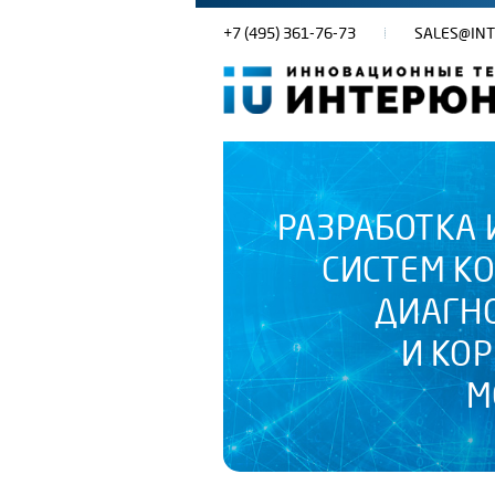
+7 (495) 361-76-73
SALES@INT
РАЗРАБОТКА 
СИСТЕМ К
ДИАГН
И КО
М