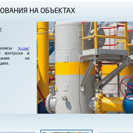
ОВАНИЯ НА ОБЪЕКТАХ
Е
мплексы
"
A-Line
"
я контроля и
дования на
циях.