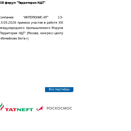
XIII форум "Территория НДТ"
Компания "ИНТЕРЮНИС-ИТ" 13-
15.05.2026 приняла участие в работе XIII
международного промышленного Форума
"Территория НДТ"
(Москва, конгресс-центр
«Измайлово Бета»)
Все партнёры