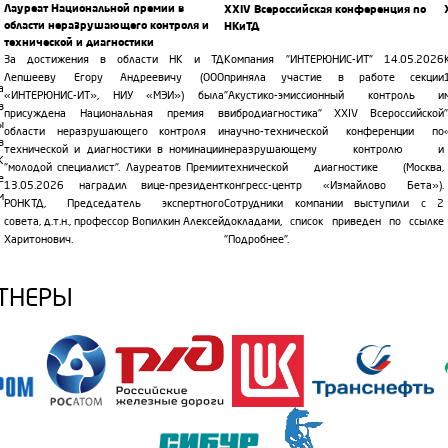
Лауреат Национальной премии в
XXIV Всероссийская конференция по
области неразрушающего контроля и
НКиТД
технической и диагностики
Компания "ИНТЕРЮНИС-ИТ" 14.05.2026
За достижения в области НК и ТД
приняла участие в работе секции
Лепшееву Егору Андреевичу (ООО
а
"Акустико-эмиссионный контроль и
«ИНТЕРЮНИС-ИТ», НИУ «МЭИ») была
в
вибродиагностика" XXIV Всероссийской
присуждена Национальная
премия
в
ы
научно-технической
конференции
по
области неразрушающего контроля и
в
неразрушающему контролю и
технической и диагностики в номинации
К
технической диагностике (Москва,
"молодой специалист". Лауреатов Премии
е
конгресс-центр «Измайлово Бета»).
13.05.2026 наградил вице-президент
м
Сотрудники компании выступили с 2
РОНКТД, Председатель экспертного
доклада
ми
, список приведен по ссылке
совета, д.т.н., профессор Вопилкин Алексей
"Подробнее".
Харитонович.
РТНЕРЫ