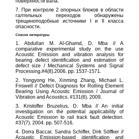
поверхности вала.
7. При контроле 2 опорных блоков в области
галтельных переходов обнаружены
трещиноподобные источники I и II класса
опасности.
Список
литературы
1. Abdullan M. Al-Ghamd, D. Mba // A
comparative experimental study on the use
Acoustic Emission and vibration analysis for
bearing defect identification and estimation of
defect size / Mechanical Systems and Signal
Processing.#4(8).2006. pp. 1537-1571.
2. Yongyong He, Xinming Zhang, Michael L.
Friswell // Defect Diagnosis for Rolling Element
Bearing Using Acoustic Emission / Journal of
Vibration and Acoustics. #131(6). 2009.
3. Kristoffer Bruzelius, D. Mba // An initial
investigation on the potential applicability of
Acoustic Emission to rail track fault detection.
#37(7). 2004. pp. 507-516.
4. Dorra Baccar, Sandra Schiffer, Dirk Söffker //
Acoustic Emission-based identification and