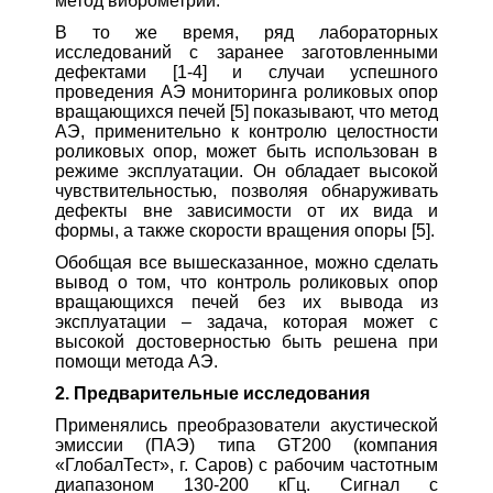
метод виброметрии.
В то же время, ряд лабораторных
исследований с заранее заготовленными
дефектами [1-4] и случаи успешного
проведения АЭ мониторинга роликовых опор
вращающихся печей [5] показывают, что метод
АЭ, применительно к контролю целостности
роликовых опор, может быть использован в
режиме эксплуатации. Он обладает высокой
чувствительностью, позволяя обнаруживать
дефекты вне зависимости от их вида и
формы, а также скорости вращения опоры [5].
Обобщая все вышесказанное, можно сделать
вывод о том, что контроль роликовых опор
вращающихся печей без их вывода из
эксплуатации – задача, которая может с
высокой достоверностью быть решена при
помощи метода АЭ.
2. Предварительные исследования
Применялись преобразователи акустической
эмиссии (ПАЭ) типа GT200 (компания
«ГлобалТест», г. Саров) с рабочим частотным
диапазоном 130-200 кГц. Сигнал с