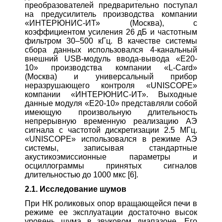
преобразователей предварительно поступал
на предусилитель производства компании
«ИНТЕРЮНИС-ИТ» (Москва), с
коэффициентом усиления 26 дБ и частотным
фильтром 30–500 кГц. В качестве системы
сбора данных использовался 4-канальный
внешний USB-модуль ввода-вывода «E20-
10» производства компании «L-Card»
(Москва) и универсальный прибор
неразрушающего контроля «UNISCOPE»
компании «ИНТЕРЮНИС-ИТ». Выходные
данные модуля «E20-10» представляли собой
имеющую произвольную длительность
непрерывную временную реализацию АЭ
сигнала с частотой дискретизации 2.5 МГц.
«UNISCOPE» использовался в режиме АЭ
системы, записывая стандартные
акустикоэмиссионные параметры и
осциллограммы принятых сигналов
длительностью до 1000 мкс [6].
2.1. Исследование шумов
При НК роликовых опор вращающейся печи в
режиме ее эксплуатации достаточно высок
уровень шума в звуковом диапазоне. Его