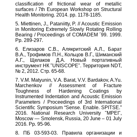
classification of frictional wear of metallic
surfaces / 7th European Workshop on Structural
Health Monitoring. 2014. pp. 1178-1185.
5. Miettinen, J., Pataniitty, P. // Acoustic Emission
in Monitoring Extremely Slowly Rotating Rolling
Bearing / Proceedings of COMADEM ´99. 1999.
Pp. 289-297.
6. Елизаров С.В., Алякритский А.Л., Барат
В.А., Трофимов П.Н., Кольцов В.Г., Шиманский
А.Г., Щелаков Д.А. Новый портативный
инструмент НК "UNISCOPE". Территория NDT,
№ 2, 2012. Стр. 65-68.
7. V.M. Matyunin, V.A. Barat, V.V. Bardakov, A.Yu.
Marchenkov // Assessment of Fracture
Toughness of Hardening Coatings by
Instrumented Indentation and Acoustic Emission
Parameters / Proceedings of 3rd International
Scientific Symposium “Sense. Enable. SPITSE.”
2016. National Research University "MPEI",
Moscow ― Smolensk, Russia, 20 June – 01 July
2016. Pp. 95-96.
8. ПБ 03-593-03. Правила организации и