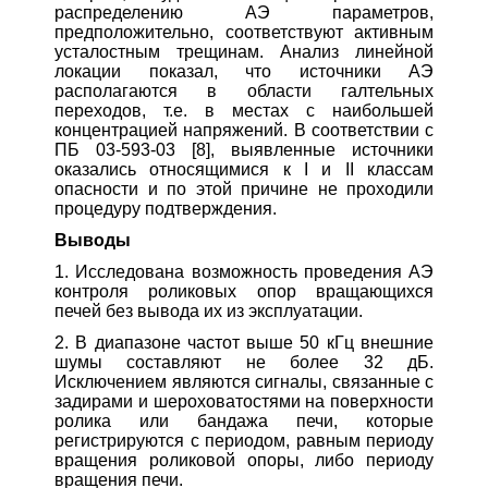
распределению АЭ параметров,
предположительно, соответствуют активным
усталостным трещинам. Анализ линейной
локации показал, что источники АЭ
располагаются в области галтельных
переходов, т.е. в местах с наибольшей
концентрацией напряжений. В соответствии с
ПБ 03-593-03 [8], выявленные источники
оказались относящимися к I и II классам
опасности и по этой причине не проходили
процедуру подтверждения.
Выводы
1. Исследована возможность проведения АЭ
контроля роликовых опор вращающихся
печей без вывода их из эксплуатации.
2. В диапазоне частот выше 50 кГц внешние
шумы составляют не более 32 дБ.
Исключением являются сигналы, связанные с
задирами и шероховатостями на поверхности
ролика или бандажа печи, которые
регистрируются с периодом, равным периоду
вращения роликовой опоры, либо периоду
вращения печи.