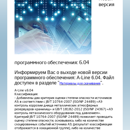
версия
программного обеспечения: 6.04
Информируем Вас о выходе новой версии
программного обеспечения: A-Line 6.04. Файл
доступен в разделе "
".
Материалы для скачивания
A-Line v.6.04
Классификация:
- Добавлены два критерия оценки степени опасности источников
АЭ, в соответствии с JB/T 10764-2007 (ISO/NP 24489) «АЭ
контроль коррозии днища металлических атмосферных
резервуаров-хранилищ» и GB/T 18182-2012 (ISO/NP 24367) «АЭ
контроль металлического оборудования под давлением».
Критерий JB/T 10764-2007 (ISO/NP 24489) позволяет проводить
оценку степени опасности, основываясь либо на количестве
слоцированных событий источника АЭ, (результат классификации
отображается в локационной группе), либо на количестве