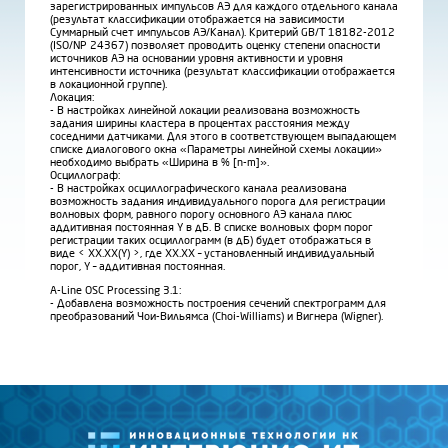
зарегистрированных импульсов АЭ для каждого отдельного канала
(результат классификации отображается на зависимости
Суммарный счет импульсов АЭ/Канал). Критерий GB/T 18182-2012
(ISO/NP 24367) позволяет проводить оценку степени опасности
источников АЭ на основании уровня активности и уровня
интенсивности источника (результат классификации отображается
в локационной группе).
Локация:
- В настройках линейной локации реализована возможность
задания ширины кластера в процентах расстояния между
соседними датчиками. Для этого в соответствующем выпадающем
списке диалогового окна «Параметры линейной схемы локации»
необходимо выбрать «Ширина в % [n-m]».
Осциллограф:
- В настройках осциллографического канала реализована
возможность задания индивидуального порога для регистрации
волновых форм, равного порогу основного АЭ канала плюс
аддитивная постоянная Y в дБ. В списке волновых форм порог
регистрации таких осциллограмм (в дБ) будет отображаться в
виде < XX.XX(Y) >, где XX.XX – установленный индивидуальный
порог, Y – аддитивная постоянная.
A-Line OSC Processing 3.1:
- Добавлена возможность построения сечений спектрограмм для
преобразований Чои-Вильямса (Choi-Williams) и Вигнера (Wigner).