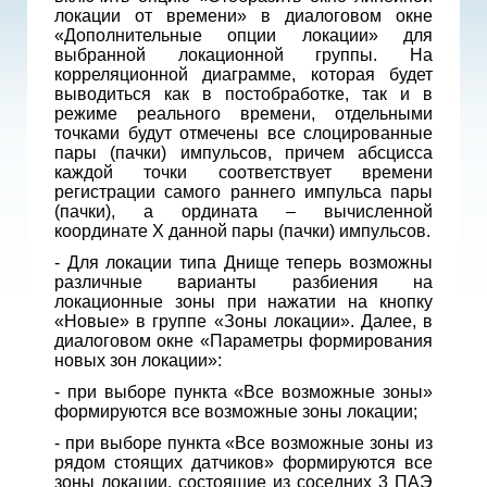
локации от времени» в диалоговом окне
«Дополнительные опции локации» для
выбранной локационной группы. На
корреляционной диаграмме, которая будет
выводиться как в постобработке, так и в
режиме реального времени, отдельными
точками будут отмечены все слоцированные
пары (пачки) импульсов, причем абсцисса
каждой точки соответствует времени
регистрации самого раннего импульса пары
(пачки), а ордината – вычисленной
координате Х данной пары (пачки) импульсов.
- Для локации типа Днище теперь возможны
различные варианты разбиения на
локационные зоны при нажатии на кнопку
«Новые» в группе «Зоны локации». Далее, в
диалоговом окне «Параметры формирования
новых зон локации»:
- при выборе пункта «Все возможные зоны»
формируются все возможные зоны локации;
- при выборе пункта «Все возможные зоны из
рядом стоящих датчиков» формируются все
зоны локации, состоящие из соседних 3 ПАЭ