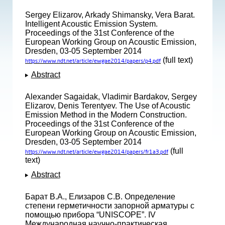
Sergey Elizarov, Arkady Shimansky, Vera Barat.
Intelligent Acoustic Emission System.
Proceedings of the 31st Conference of the
European Working Group on Acoustic Emission,
Dresden, 03-05 September 2014
(full text)
https://www.ndt.net/article/ewgae2014/papers/p4.pdf
Abstract
Alexander Sagaidak, Vladimir Bardakov, Sergey
Elizarov, Denis Terentyev. The Use of Acoustic
Emission Method in the Modern Construction.
Proceedings of the 31st Conference of the
European Working Group on Acoustic Emission,
Dresden, 03-05 September 2014
(full
https://www.ndt.net/article/ewgae2014/papers/fr1a3.pdf
text)
Abstract
Барат В.А., Елизаров С.В. Определение
степени герметичности запорной арматуры с
помощью прибора “UNISCOPE”. IV
Международная научно-практическая