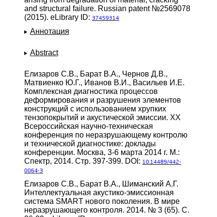
and structural failure. Russian patent №2569078
(2015). eLibrary ID:
37459314
Аннотация
Abstract
Елизаров С.В., Барат В.А., Чернов Д.В.,
Матвиенко Ю.Г., Иванов В.И., Васильев И.Е.
Комплексная диагностика процессов
деформирования и разрушения элементов
конструкций с использованием хрупких
тензопокрытий и акустической эмиссии. XX
Всероссийская научно-техническая
конференция по неразрушающему контролю
и технической диагностике: доклады
конференции. Москва, 3-6 марта 2014 г. М.:
Спектр, 2014. Стр. 397-399. DOI:
10.14489/442-
0064-3
Елизаров С.В., Барат В.А., Шиманский А.Г.
Интеллектуальная акустико-эмиссионная
система SMART нового поколения. В мире
неразрушающего контроля. 2014. № 3 (65). С.