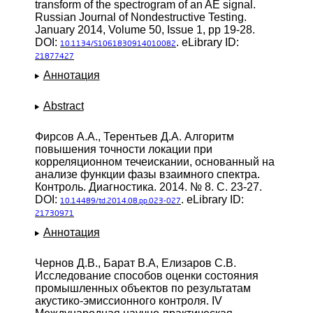
transform of the spectrogram of an AE signal.
Russian Journal of Nondestructive Testing.
January 2014, Volume 50, Issue 1, pp 19-28.
DOI:
. eLibrary ID:
10.1134/S1061830914010082
21877427
Аннотация
Abstract
Фирсов А.А., Терентьев Д.А. Алгоритм
повышения точности локации при
корреляционном течеискании, основанный на
анализе функции фазы взаимного спектра.
Контроль. Диагностика. 2014. № 8. С. 23-27.
DOI:
. eLibrary ID:
10.14489/td.2014.08.pp.023-027
21730971
Аннотация
Чернов Д.В., Барат В.А, Елизаров С.В.
Исследование способов оценки состояния
промышленных объектов по результатам
акустико-эмиссионного контроля. IV