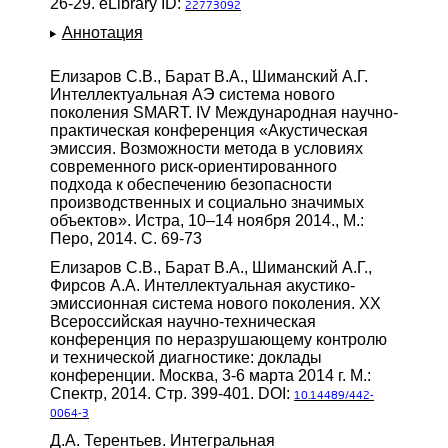
26-29. eLibrary ID:
22773092
Аннотация
Елизаров С.В., Барат В.А., Шиманский А.Г.
Интеллектуальная АЭ система нового
поколения SMART. IV Международная научно-
практическая конференция «Акустическая
эмиссия. Возможности метода в условиях
современного риск-ориентированного
подхода к обеспечению безопасности
производственных и социально значимых
объектов». Истра, 10–14 ноября 2014., М.:
Перо, 2014. С. 69-73
Елизаров С.В., Барат В.А., Шиманский А.Г.,
Фирсов А.А. Интеллектуальная акустико-
эмиссионная система нового поколения. XX
Всероссийская научно-техническая
конференция по неразрушающему контролю
и технической диагностике: доклады
конференции. Москва, 3-6 марта 2014 г. М.:
Спектр, 2014. Стр. 399-401. DOI:
10.14489/442-
0064-3
Д.А. Терентьев. Интегральная