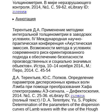
толщинометрия. В мире неразрушающего
контроля. 2014, №1. С. 59-62. eLibrary ID:
21335958
Аннотация
Терентьев Д.А. Применение методики
интегральной толщинометрии в заводских
условиях. IV Международная научно-
практическая конференция «Акустическая
эмиссия. Возможности метода в условиях
современного риск-ориентированного
подхода к обеспечению безопасности
производственных и социально значимых
объектов». Истра, 10–14 ноября 2014., М.:
Перо, 2014. С. 45-54
Д.А. Терентьев, Ю.С. Попков. Определение
параметров дисперсионных кривых волн
Лэмба при помощи преобразования Хафа
спектрограммы АЭ-сигнала. – Дефектоскопия.
2014. №1. С. 25-36. eLibrary ID:
21238216
(полный текст) / D. A. Terentyev, Yu. S. Popkov.
Determination of the parameters of the dispersion
curves of Lamb waves with the use of the Hough