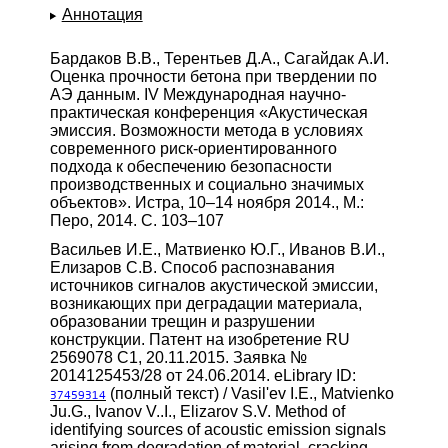
Аннотация
Бардаков В.В., Терентьев Д.А., Сагайдак А.И.
Оценка прочности бетона при твердении по
АЭ данным. IV Международная научно-
практическая конференция «Акустическая
эмиссия. Возможности метода в условиях
современного риск-ориентированного
подхода к обеспечению безопасности
производственных и социально значимых
объектов». Истра, 10–14 ноября 2014., М.:
Перо, 2014. С. 103–107
Васильев И.Е., Матвиенко Ю.Г., Иванов В.И.,
Елизаров С.В. Способ распознавания
источников сигналов акустической эмиссии,
возникающих при деградации материала,
образовании трещин и разрушении
конструкции. Патент на изобретение RU
2569078 C1, 20.11.2015. Заявка №
2014125453/28 от 24.06.2014. eLibrary ID:
(полный текст) / Vasil'ev I.E., Matvienko
37459314
Ju.G., Ivanov V..I., Elizarov S.V. Method of
identifying sources of acoustic emission signals
arising from degradation of material, cracking