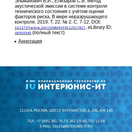
Эльманович В.И., Елизаров С.В. Метод
акустической эмиссии в системе контроля
технического состояния с учётом оценки
факторов риска. В мире неразрушающего
контроля. 2019. Т. 22. № 2. С. 7-12. DOI:
. eLibrary ID:
10.12737/article_5d11f2b8e93330.22517827
(полный текст)
38303340
Аннотация
111024, МОСКВА, ШОССЕ ЭНТУЗИАСТОВ, Д. 20Б, А/Я 140
ТЕЛ.: +7 (495) 361-76-73, 361-19-90, 707-12-94
E-MAIL:
SALES@INTERUNIS-IT.RU