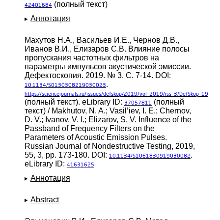
(полный текст)
42401684
Аннотация
Махутов Н.А., Васильев И.Е., Чернов Д.В.,
Иванов В.И., Елизаров С.В. Влияние полосы
пропускания частотных фильтров на
параметры импульсов акустической эмиссии.
Дефектоскопия. 2019. № 3. С. 7-14. DOI:
.
10.1134/S0130308219030023
https://sciencejournals.ru/issues/defskop/2019/vol_2019/iss_3/DefSkop_19
(полный текст). eLibrary ID:
(полный
37057811
текст) / Makhutov, N. A.; Vasil’iev, I. E.; Chernov,
D. V.; Ivanov, V. I.; Elizarov, S. V. Influence of the
Passband of Frequency Filters on the
Parameters of Acoustic Emission Pulses.
Russian Journal of Nondestructive Testing, 2019,
55, 3, pp. 173-180. DOI:
.
10.1134/S1061830919030082
eLibrary ID:
41631625
Аннотация
Abstract