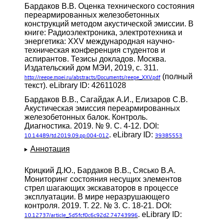
Бардаков В.В. Оценка технического состояния
переармированных железобетонных
конструкций методом акустической эмиссии. В
книге: Радиоэлектроника, электротехника и
энергетика: XXV международная научно-
техническая конференция студентов и
аспирантов. Тезисы докладов. Москва.
Издательский дом МЭИ, 2019, с. 311.
(полный
http://reepe.mpei.ru/abstracts/Documents/reepe_XXV.pdf
текст). eLibrary ID: 42611028
Бардаков В.В., Сагайдак А.И., Елизаров С.В.
Акустическая эмиссия переармированных
железобетонных балок. Контроль.
Диагностика. 2019. № 9. С. 4-12. DOI:
. eLibrary ID:
10.14489/td.2019.09.pp.004-012
39385553
Аннотация
Крицкий Д.Ю., Бардаков В.В., Сясько В.А.
Мониторинг состояния несущих элементов
стрел шагающих экскаваторов в процессе
эксплуатации. В мире неразрушающего
контроля. 2019. Т. 22. № 3. С. 18-21. DOI:
. eLibrary ID:
10.12737/article_5d5fcf0c6c92d2.74743996