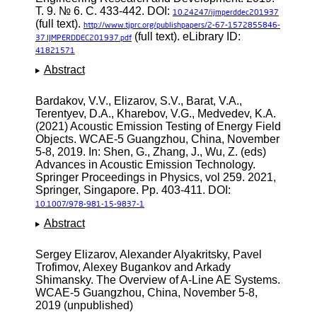
Т. 9. № 6. С. 433-442. DOI:
10.24247/ijmperddec201937
(full text).
http://www.tjprc.org/publishpapers/2-67-1572855846-
(full text). eLibrary ID:
37.IJMPERDDEC201937.pdf
41821571
Abstract
Bardakov, V.V., Elizarov, S.V., Barat, V.A.,
Terentyev, D.A., Kharebov, V.G., Medvedev, K.A.
(2021) Acoustic Emission Testing of Energy Field
Objects. WCAE-5 Guangzhou, China, November
5-8, 2019. In: Shen, G., Zhang, J., Wu, Z. (eds)
Advances in Acoustic Emission Technology.
Springer Proceedings in Physics, vol 259. 2021,
Springer, Singapore. Pp. 403-411. DOI:
10.1007/978-981-15-9837-1
Abstract
Sergey Elizarov, Alexander Alyakritsky, Pavel
Trofimov, Alexey Bugankov and Arkady
Shimansky. The Overview of A-Line AE Systems.
WCAE-5 Guangzhou, China, November 5-8,
2019 (unpublished)