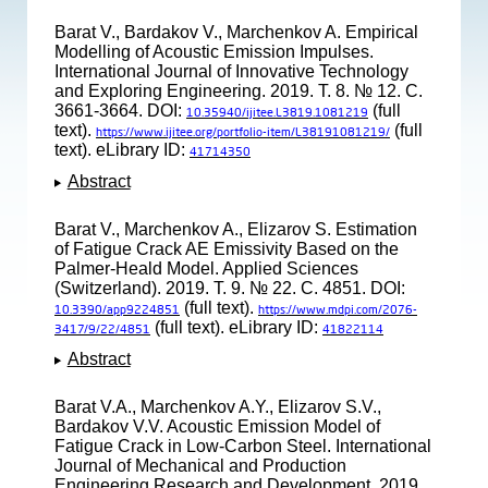
Barat V., Bardakov V., Marchenkov A. Empirical
Modelling of Acoustic Emission Impulses.
International Journal of Innovative Technology
and Exploring Engineering. 2019. Т. 8. № 12. С.
3661-3664. DOI:
(full
10.35940/ijitee.L3819.1081219
text).
(full
https://www.ijitee.org/portfolio-item/L38191081219/
text). eLibrary ID:
41714350
Abstract
Barat V., Marchenkov A., Elizarov S. Estimation
of Fatigue Crack AE Emissivity Based on the
Palmer-Heald Model. Applied Sciences
(Switzerland). 2019. Т. 9. № 22. С. 4851. DOI:
(full text).
10.3390/app9224851
https://www.mdpi.com/2076-
(full text). eLibrary ID:
3417/9/22/4851
41822114
Abstract
Barat V.A., Marchenkov A.Y., Elizarov S.V.,
Bardakov V.V. Acoustic Emission Model of
Fatigue Crack in Low-Carbon Steel. International
Journal of Mechanical and Production
Engineering Research and Development. 2019.