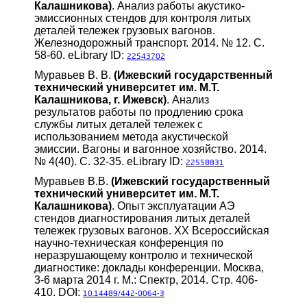
Калашникова)
. Анализ работы акустико-
эмиссионных стендов для контроля литых
деталей тележек грузовых вагонов.
Железнодорожный транспорт. 2014. № 12. С.
58-60. eLibrary ID:
22543702
Муравьев В. В.
(Ижевский государственный
технический университет им. М.Т.
Калашникова, г. Ижевск)
. Анализ
результатов работы по продлению срока
службы литых деталей тележек с
использованием метода акустической
эмиссии. Вагоны и вагонное хозяйство. 2014.
№ 4(40). С. 32-35. eLibrary ID:
22558831
Муравьев В.В.
(Ижевский государственный
технический университет им. М.Т.
Калашникова)
. Опыт эксплуатации АЭ
стендов диагностирования литых деталей
тележек грузовых вагонов. XX Всероссийская
научно-техническая конференция по
неразрушающему контролю и технической
диагностике: доклады конференции. Москва,
3-6 марта 2014 г. М.: Спектр, 2014. Стр. 406-
410. DOI:
10.14489/442-0064-3