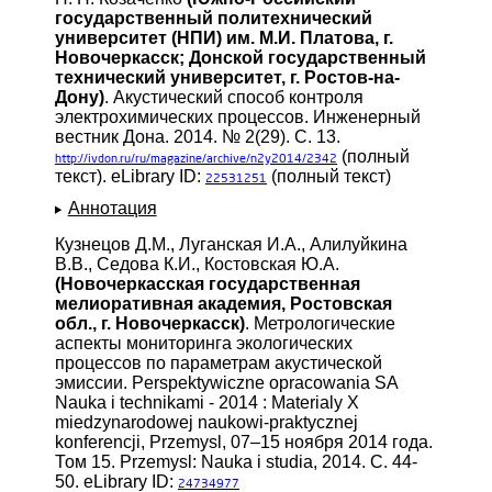
государственный политехнический
университет (НПИ) им. М.И. Платова, г.
Новочеркасск; Донской государственный
технический университет, г. Ростов-на-
Дону)
. Акустический способ контроля
электрохимических процессов. Инженерный
вестник Дона. 2014. № 2(29). С. 13.
(полный
http://ivdon.ru/ru/magazine/archive/n2y2014/2342
текст). eLibrary ID:
(полный текст)
22531251
Аннотация
Кузнецов Д.М., Луганская И.А., Алилуйкина
В.В., Седова К.И., Костовская Ю.А.
(Новочеркасская государственная
мелиоративная академия, Ростовская
обл., г. Новочеркасск)
. Метрологические
аспекты мониторинга экологических
процессов по параметрам акустической
эмиссии. Perspektywiczne opracowania SA
Nauka i technikami - 2014 : Materialy X
miedzynarodowej naukowi-praktycznej
konferencji, Przemysl, 07–15 ноября 2014 года.
Том 15. Przemysl: Nauka i studia, 2014. С. 44-
50. eLibrary ID:
24734977