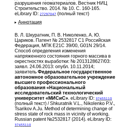
разрушения геоматериалов. Вестник НИЦ
Строительство. 2014. № 10. С. 160-165.
eLibrary ID:
(полный текст)
27297047
Аннотация
В. Л. Шкуратник, П. В. Николенко, А. Ю.
Цариков. Патент № 2532817 C1 Российская
Федерация, МПК E21C 39/00, G01N 29/14.
Способ определения изменения
напряженного состояния горного массива в
окрестностях выработки: № 2013128627/03:
заявл. 24.06.2013: опубл. 10.11.2014;
заявитель
Федеральное государственное
автономное образовательное учреждение
высшего профессионального
образования «Национальный
исследовательский технологический
университет «МИСиС»
. eLibrary ID:
37455110
(полный текст) / Shkuratnik V.L., Nikolenko P.V.,
Tsarikov A.Ju. Method of determining change of
stress state of rock mass in vicinity of working.
Russian patent №2532817 (2014). eLibrary ID:
37455110