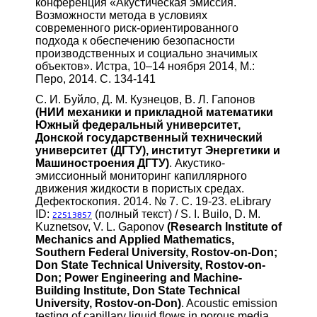
конференция «Акустическая эмиссия.
Возможности метода в условиях
современного риск-ориентированного
подхода к обеспечению безопасности
производственных и социально значимых
объектов». Истра, 10–14 ноября 2014, М.:
Перо, 2014. С. 134-141
С. И. Буйло, Д. М. Кузнецов, В. Л. Гапонов
(НИИ механики и прикладной математики
Южный федеральный университет,
Донской государственный технический
университет (ДГТУ), институт Энергетики и
Машиностроения ДГТУ)
. Акустико-
эмиссионный мониторинг капиллярного
движения жидкости в пористых средах.
Дефектоскопия. 2014. № 7. С. 19-23. eLibrary
ID:
(полный текст) / S. I. Builo, D. M.
22513857
Kuznetsov, V. L. Gaponov
(Research Institute of
Mechanics and Applied Mathematics,
Southern Federal University, Rostov-on-Don;
Don State Technical University, Rostov-on-
Don; Power Engineering and Machine-
Building Institute, Don State Technical
University, Rostov-on-Don)
. Acoustic emission
testing of capillary liquid flows in porous media.