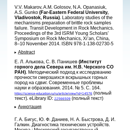
V.V. Makarov, A.M. Golosov, N.A. Opanasiuk,
A.S. Gunko
(Far-Eastern Federal University,
Vladivostok, Russia)
. Laboratory studies of the
mechanisms preparation of brittle rock samples
failure. Transit Development in Rock Mechanics.
Proceedings of the 3rd ISRM Young Scholars’
Symposium on Rock Mechanics, Xi’an, China,
8–10 November 2014. ISBN 978-1-138-02730-5
Abstract
Е. Л. Алькова, С. В. Панишев
(Институт
горного дела Севера им. Н.В. Черского СО
РАН)
. Методический подход к исследованию
прочности смерзшихся вскрышных горных
пород на сдвиг. Современные проблемы
науки и образования. 2014. № 5. С. 164.
(полный
https://science-education.ru/ru/article/view?id=14576
текст). eLibrary ID:
(полный текст)
22566509
Аннотация
Г. А. Бигус, Ю. Ф. Даниев, Н. А. Быстрова, Д. И.
Галкин. Диагностика технических устройств.
Москва : Московский государственный