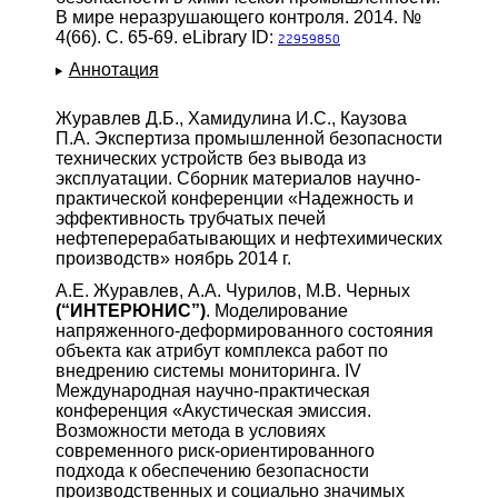
В мире неразрушающего контроля. 2014. №
4(66). С. 65-69. eLibrary ID:
22959850
Аннотация
Журавлев Д.Б., Хамидулина И.С., Каузова
П.А. Экспертиза промышленной безопасности
технических устройств без вывода из
эксплуатации. Сборник материалов научно-
практической конференции «Надежность и
эффективность трубчатых печей
нефтеперерабатывающих и нефтехимических
производств» ноябрь 2014 г.
А.Е. Журавлев, А.А. Чурилов, М.В. Черных
(“ИНТЕРЮНИС”)
. Моделирование
напряженного-деформированного состояния
объекта как атрибут комплекса работ по
внедрению системы мониторинга. IV
Международная научно-практическая
конференция «Акустическая эмиссия.
Возможности метода в условиях
современного риск-ориентированного
подхода к обеспечению безопасности
производственных и социально значимых