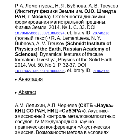
Р. А. Лементуева, Н. Я. Бубнова, А. В. Треусов
(Институт физики Земли им. О.Ю. Шмидта
РАН, г. Москва)
. Особенности динамики
формирования магистральной трещины.
Физика Земли. 2014. № 1. С. 33. DOI
. eLibrary ID:
10.7868/S0002333713060094
20740230
(полный текст) / R. A. Lementueva, N. Y.
Bubnova, A. V. Treusov
(Schmidt Institute of
Physics of the Earth, Russian Academy of
Sciences)
. Dynamical features of fracture
formation. Izvestiya, Physics of the Solid Earth.
2014. Vol. 50. No 1. P. 32-37. DOI
. eLibrary ID:
10.1134/S1069351313060098
21862378
Аннотация
Abstract
А.М. Лепихин, А.П. Черняев
(СКТБ «Наука»
КНЦ СО РАН, НИЦ «СибЭРА»)
. Акустико-
эмиссионный контроль металлокомпозитных
сосудов. IV Международная научно-
практическая конференция «Акустическая
эмиссия. Возможности метода в условиях