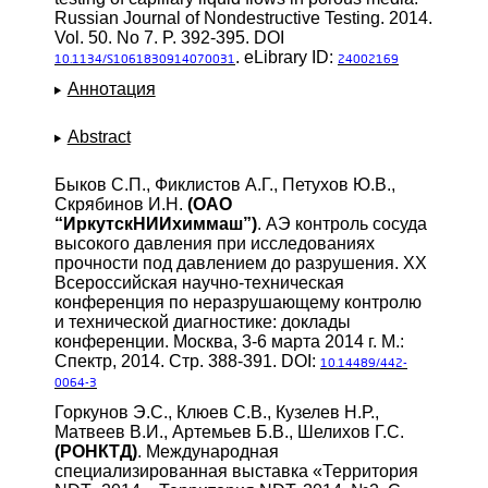
Russian Journal of Nondestructive Testing. 2014.
Vol. 50. No 7. P. 392-395. DOI
. eLibrary ID:
10.1134/S1061830914070031
24002169
Аннотация
Abstract
Быков С.П., Фиклистов А.Г., Петухов Ю.В.,
Скрябинов И.Н.
(ОАО
“ИркутскНИИхиммаш”)
. АЭ контроль сосуда
высокого давления при исследованиях
прочности под давлением до разрушения. XX
Всероссийская научно-техническая
конференция по неразрушающему контролю
и технической диагностике: доклады
конференции. Москва, 3-6 марта 2014 г. М.:
Спектр, 2014. Стр. 388-391. DOI:
10.14489/442-
0064-3
Горкунов Э.С., Клюев С.В., Кузелев Н.Р.,
Матвеев В.И., Артемьев Б.В., Шелихов Г.С.
(РОНКТД)
. Международная
специализированная выставка «Территория