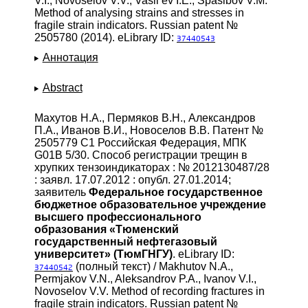
V.I., Novoselov V.V., Vasil’ev I.E., Spasibov V.M.
Method of analysing strains and stresses in
fragile strain indicators. Russian patent №
2505780 (2014). eLibrary ID:
37440543
Аннотация
Abstract
Махутов Н.А., Пермяков В.Н., Александров
П.А., Иванов В.И., Новоселов В.В. Патент №
2505779 C1 Российская Федерация, МПК
G01B 5/30. Способ регистрации трещин в
хрупких тензоиндикаторах : № 2012130487/28
: заявл. 17.07.2012 : опубл. 27.01.2014;
заявитель
Федеральное государственное
бюджетное образовательное учреждение
высшего профессионального
образования «Тюменский
государственный нефтегазовый
университет»
(ТюмГНГУ)
. eLibrary ID:
(полный текст) / Makhutov N.A.,
37440542
Permjakov V.N., Aleksandrov P.A., Ivanov V.I.,
Novoselov V.V. Method of recording fractures in
fragile strain indicators. Russian patent №