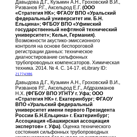
Давыдова Д.Г., Кузьмин А.Н., Гроховский В.И.,
Ризванов Р.Г., Аксельрод Е.Г.
(ООО
«Стратегия НК»; ФГАОУ ВПО «Уральский
федеральный университет им. Б.Н.
Ельцина»; ФГБОУ ВПО «Уфимский
государственный нефтяной технический
университет»; Кельн, Германия)
.
Возможности акустико-эмиссионного
контроля на основе беспороговой
регистрации данных: техническое
диагностирование сильфонных
трубопроводных компенсаторов. Химическая
техника. 2014. № 4. С. 14-17. eLibrary ID:
21774386
Давыдова Д.Г., Кузьмин А.Н., Гроховский В.И.,
Ризванов Р.Г., Аксельрод Е.Г., Абдрахманов
Н.Х.
(ФГБОУ ВПО УГНТУ г. Уфа; ООО
«Стратегия НК» г. Екатеринбург; ФГАОУ
ВПО «Уральский федеральный
университет имени первого Президента
России Б.Н.Ельцина» г. Екатеринбург;
Ассоциация «Башкирская ассоциация
экспертов» г. Уфа)
. Оценка технического
состояния сильфонных трубопроводных