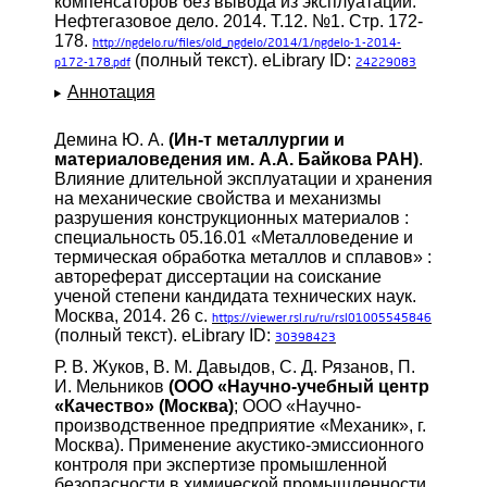
компенсаторов без вывода из эксплуатации.
Нефтегазовое дело. 2014. Т.12. №1. Стр. 172-
178.
http://ngdelo.ru/files/old_ngdelo/2014/1/ngdelo-1-2014-
(полный текст). eLibrary ID:
p172-178.pdf
24229083
Аннотация
Демина Ю. А.
(Ин-т металлургии и
материаловедения им. А.А. Байкова РАН)
.
Влияние длительной эксплуатации и хранения
на механические свойства и механизмы
разрушения конструкционных материалов :
специальность 05.16.01 «Металловедение и
термическая обработка металлов и сплавов» :
автореферат диссертации на соискание
ученой степени кандидата технических наук.
Москва, 2014. 26 с.
https://viewer.rsl.ru/ru/rsl01005545846
(полный текст). eLibrary ID:
30398423
Р. В. Жуков, В. М. Давыдов, С. Д. Рязанов, П.
И. Мельников
(ООО «Научно-учебный центр
«Качество» (Москва)
; ООО «Научно-
производственное предприятие «Механик», г.
Москва). Применение акустико-эмиссионного
контроля при экспертизе промышленной
безопасности в химической промышленности.