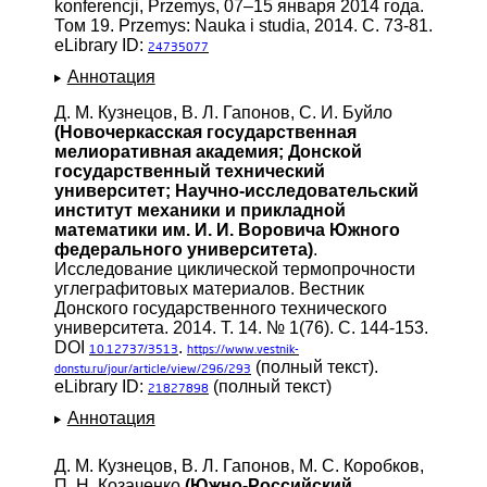
konferencji, Przemys, 07–15 января 2014 года.
Том 19. Przemys: Nauka i studia, 2014. С. 73-81.
eLibrary ID:
24735077
Аннотация
Д. М. Кузнецов, В. Л. Гапонов, С. И. Буйло
(Новочеркасская государственная
мелиоративная академия; Донской
государственный технический
университет; Научно-исследовательский
институт механики и прикладной
математики им. И. И. Воровича Южного
федерального университета)
.
Исследование циклической термопрочности
углеграфитовых материалов. Вестник
Донского государственного технического
университета. 2014. Т. 14. № 1(76). С. 144-153.
DOI
.
10.12737/3513
https://www.vestnik-
(полный текст).
donstu.ru/jour/article/view/296/293
eLibrary ID:
(полный текст)
21827898
Аннотация
Д. М. Кузнецов, В. Л. Гапонов, М. С. Коробков,
П. Н. Козаченко
(Южно-Российский