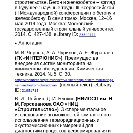
строительстве. Бетон и железобетон – взгляд
в будущее : научные труды III Всероссийской
(II Международной) конференции по бетону и
железобетону: В семи томах, Москва, 12–16
мая 2014 года. Москва: Московский
государственный строительный университет,
2014. С. 427-438. eLibrary ID:
23849111
Аннотация
М. В. Черных, А. А. Чурилов, А. Е. Журавлев
(ГК «ИНТЕРЮНИС»)
. Преимущества
внедрения систем мониторинга на
химическом оборудовании. Химическая
техника. 2014. № 5. С. 30.
https://chemtech.ru/preimushhestva-vnedrenija-sistem-monitoringa-
(полный текст). eLibrary
na-himicheskom-oborudovanii
ID:
21951718
В. И. Шейнин, Д. И. Блохин
(НИИОСП им. Н.
М. Герсеванова ОАО «НИЦ
«Строительство»)
. Экспериментальное
исследование возможностей комплексного
использования терморадиационных и
акустоэмиссионных измерений для
диагностики процессов деформирования и