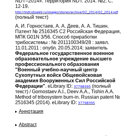
NDT–2014». Территория NDT. 2014. №2. С.
12-19.
http://tndt.idspektr.ru/images/stories/archive/02_2014/02_2014.pdf
(полный текст)
А. И. Горностаев, А. А. Деев, А. А. Тишин.
Патент № 2516345 C2 Российская Федерация,
МПК G01N 3/56. Способ приработки
трибосистемы : № 2011100349/28 : заявл.
11.01.2011 : опубл. 20.05.2014; заявитель
Федеральное государственное военное
образовательное учреждение высшего
профессионального образования
"Военный учебно-научный центр
Сухопутных войск Общевойсковая
академия Вооруженных Сил Российской
Федерации"
. eLibrary ID:
(полный
37798395
текст) / Gornostaev A.I., Deev A.A., Tishin A.A.
Method of tribosystem burn-in. Russian patent №
2516345 (2014). eLibrary ID:
37798395
Аннотация
Abstract