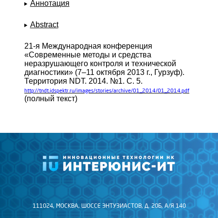
Аннотация
Abstract
21-я Международная конференция
«Современные методы и средства
неразрушающего контроля и технической
диагностики» (7–11 октября 2013 г., Гурзуф).
Территория NDT. 2014. №1. С. 5.
http://tndt.idspektr.ru/images/stories/archive/01_2014/01_2014.pdf
(полный текст)
111024, МОСКВА, ШОССЕ ЭНТУЗИАСТОВ, Д. 20Б, А/Я 140