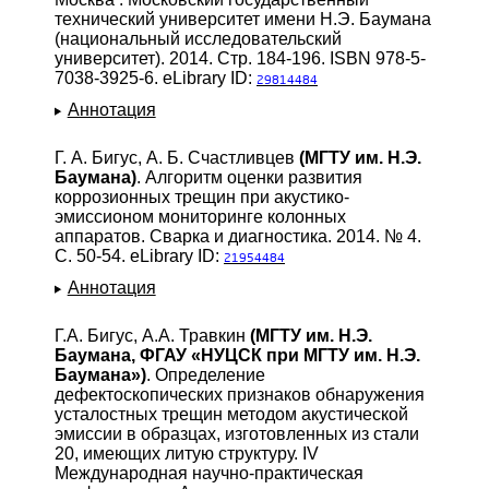
технический университет имени Н.Э. Баумана
(национальный исследовательский
университет). 2014. Стр. 184-196. ISBN 978-5-
7038-3925-6. eLibrary ID:
29814484
Аннотация
Г. А. Бигус, А. Б. Счастливцев
(МГТУ им. Н.Э.
Баумана)
. Алгоритм оценки развития
коррозионных трещин при акустико-
эмиссионом мониторинге колонных
аппаратов. Сварка и диагностика. 2014. № 4.
С. 50-54. eLibrary ID:
21954484
Аннотация
Г.А. Бигус, А.А. Травкин
(МГТУ им. Н.Э.
Баумана, ФГАУ «НУЦСК при МГТУ им. Н.Э.
Баумана»)
. Определение
дефектоскопических признаков обнаружения
усталостных трещин методом акустической
эмиссии в образцах, изготовленных из стали
20, имеющих литую структуру. IV
Международная научно-практическая