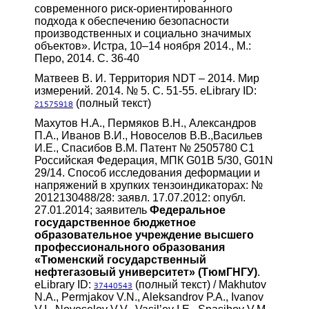
современного риск-ориентированного
подхода к обеспечению безопасности
производственных и социально значимых
объектов». Истра, 10–14 ноября 2014., М.:
Перо, 2014. С. 36-40
Матвеев В. И. Территория NDT – 2014. Мир
измерений. 2014. № 5. С. 51-55. eLibrary ID:
(полный текст)
21575918
Махутов Н.А., Пермяков В.Н., Александров
П.А., Иванов В.И., Новоселов В.В.,Васильев
И.Е., Спасибов В.М. Патент № 2505780 C1
Российская Федерация, МПК G01B 5/30, G01N
29/14. Способ исследования деформации и
напряжений в хрупких тензоиндикаторах: №
2012130488/28: заявл. 17.07.2012: опубл.
27.01.2014; заявитель
Федеральное
государственное бюджетное
образовательное учреждение высшего
профессионального образования
«Тюменский государственный
нефтегазовый университет»
(ТюмГНГУ)
.
eLibrary ID:
(полный текст) / Makhutov
37440543
N.A., Permjakov V.N., Aleksandrov P.A., Ivanov