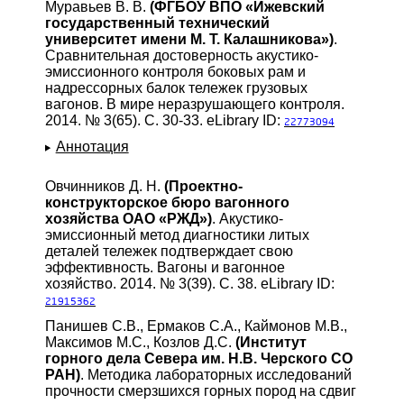
Муравьев В. В.
(ФГБОУ ВПО «Ижевский
государственный технический
университет имени М. Т. Калашникова»)
.
Сравнительная достоверность акустико-
эмиссионного контроля боковых рам и
надрессорных балок тележек грузовых
вагонов. В мире неразрушающего контроля.
2014. № 3(65). С. 30-33. eLibrary ID:
22773094
Аннотация
Овчинников Д. Н.
(Проектно-
конструкторское бюро вагонного
хозяйства ОАО «РЖД»)
. Акустико-
эмиссионный метод диагностики литых
деталей тележек подтверждает свою
эффективность. Вагоны и вагонное
хозяйство. 2014. № 3(39). С. 38. eLibrary ID:
21915362
Панишев С.В., Ермаков С.А., Каймонов М.В.,
Максимов М.С., Козлов Д.С.
(Институт
горного дела Севера им. Н.В. Черского СО
РАН)
. Методика лабораторных исследований
прочности смерзшихся горных пород на сдвиг