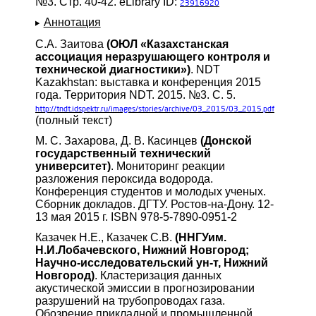
№3. Стр. 40-42. eLibrary ID:
23916920
Аннотация
С.А. Заитова
(ОЮЛ «Казахстанская
ассоциация неразрушающего контроля и
технической диагностики»)
. NDT
Kazakhstan: выставка и конференция 2015
года. Территория NDT. 2015. №3. С. 5.
http://tndt.idspektr.ru/images/stories/archive/03_2015/03_2015.pdf
(полный текст)
М. С. Захарова, Д. В. Касинцев
(Донской
государственный технический
университет)
. Мониторинг реакции
разложения пероксида водорода.
Конференция студентов и молодых ученых.
Сборник докладов. ДГТУ. Ростов-на-Дону. 12-
13 мая 2015 г. ISBN 978-5-7890-0951-2
Казачек Н.Е., Казачек С.В.
(ННГУим.
Н.И.Лобачевского, Нижний Новгород;
Научно-исследовательский ун-т, Нижний
Новгород)
. Кластеризация данных
акустической эмиссии в прогнозировании
разрушений на трубопроводах газа.
Обозрение прикладной и промышленной