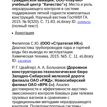
гражданской авиации; ООО «Научно-
учебный центр “Качество”»)
. Место и роль
неразрушающего контроля в системе
поддержания летной годности композитных
конструкций. Научный вестник ГосНИИ ГА.
2015. № 9(320). С. 71-83. eLibrary ID:
24309252
(полный текст)
Аннотация
Филиппов С.Ю.
(ООО «Стратегия НК»)
.
Диагностика трубопроводов пара и горячей
воды без вывода из эксплуатации.
Химическая техника. 2015. №5. С. 11. eLibrary
ID:
24218326
Р. Г. Цвайгерт, А. А. Больчанов
(Дорожное
конструкторско-технологическое бюро
Западно-Сибирской железной дороги
филиала ОАО «РЖД»; Новосибирский
филиал ОАО «ВРК-1»)
. Анализ
достоверности и эффективности акустико-
эмиссионного контроля боковых рам тележек
грузовых вагонов в сравнении с
традиционными методами неразрушающего
контроля. Политранспортные системы :