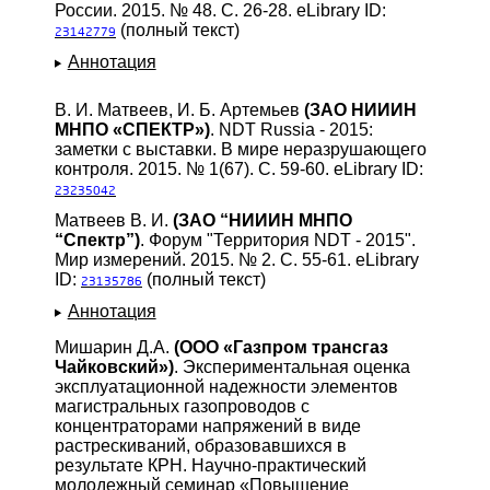
России. 2015. № 48. С. 26-28. eLibrary ID:
(полный текст)
23142779
Аннотация
В. И. Матвеев, И. Б. Артемьев
(ЗАО НИИИН
МНПО «СПЕКТР»)
. NDT Russia - 2015:
заметки с выставки. В мире неразрушающего
контроля. 2015. № 1(67). С. 59-60. eLibrary ID:
23235042
Матвеев В. И.
(ЗАО “НИИИН МНПО
“Спектр”)
. Форум "Территория NDT - 2015".
Мир измерений. 2015. № 2. С. 55-61. eLibrary
ID:
(полный текст)
23135786
Аннотация
Мишарин Д.А.
(ООО «Газпром трансгаз
Чайковский»)
. Экспериментальная оценка
эксплуатационной надежности элементов
магистральных газопроводов с
концентраторами напряжений в виде
растрескиваний, образовавшихся в
результате КРН. Научно-практический
молодежный семинар «Повышение