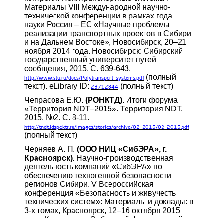
Материалы VIII Международной научно-
технической конференции в рамках года
науки Россия – ЕС «Научные проблемы
реализации транспортных проектов в Сибири
и на Дальнем Востоке», Новосибирск, 20–21
ноября 2014 года. Новосибирск: Сибирский
государственный университет путей
сообщения, 2015. С. 639-643.
(полный
http://www.stu.ru/docs/Polytransport_systems.pdf
текст). eLibrary ID:
(полный текст)
23712844
Чепрасова Е.Ю.
(РОНКТД)
. Итоги форума
«Территория NDT–2015». Территория NDT.
2015. №2. С. 8-11.
http://tndt.idspektr.ru/images/stories/archive/02_2015/02_2015.pdf
(полный текст)
Черняев А. П.
(ООО НИЦ «СибЭРА», г.
Красноярск)
. Научно-производственная
деятельность компаний «СибЭРА» по
обеспечению техногенной безопасности
регионов Сибири. V Всероссийская
конференция «Безопасность и живучесть
технических систем»: Материалы и доклады: в
3-х томах, Красноярск, 12–16 октября 2015