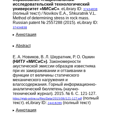
исследовательский технологический
университет «МИСиС»
. eLibrary ID:
37434838
(полный текст) / Novikov E.A., Shkuratnik V.L.
Method of determining stress in rock mass.
Russian patent № 2557288 (2015). eLibrary ID:
37434838
Аннотация
Abstract
Е. А. Новиков, В. Л. Шкуратник, Р. О. Ошкин
(НИТУ «МИСиС»)
. Закономерности
акустической эмиссии образцов известняка
при их замораживании и оттаивании в
функции от величины статического
механического нагружения и
влагосодержания. Горный информационно-
аналитический бюллетень (научно-
технический журнал). 2015. № 6. С. 121-127.
(полный
https://giab-online.ru/files/Data/2015/06/121-127.pdf
текст). eLibrary ID:
(полный текст)
24418289
Аннотация