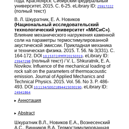
года. Красноярск: Сибирский федеральный
университет, 2015. С. 6-25. eLibrary ID:
25917222
(полный текст)
В. Л. Шкуратник, Е. А. Новиков
(Национальный исследовательский
технологический университет «МИСиС»)
.
Влияние механического нагружения каменной
соли на параметры термостимулированной
акустической эмиссии. Прикладная механика
и техническая физика. 2015. Т. 56. № 3(331). С.
164-172. DOI
. eLibrary ID:
10.15372/PMTF20150319
(полный текст) / V. L. Shkuratnik, E. A.
23947298
Novikov. Influence of the mechanical loading of
rock salt on the parameters of thermoacoustic
emission. Journal of Applied Mechanics and
Technical Physics. 2015. Vol. 56. No 3. P. 486-
493. DOI
. eLibrary ID:
10.1134/S0021894415030190
24941864
Аннотация
Abstract
Шкуратник В.Л., Новиков Е.А., Вознесенский
А.С., Винников В.А. Термостимулированная