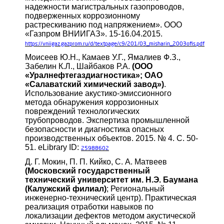
надежности магистральных газопроводов,
подверженных коррозионному
растрескиванию под напряжением». ООО
«Газпром ВНИИГАЗ». 15-16.04.2015.
https://vniigaz.gazprom.ru/d/textpage/c9/201/03_misharin_2003ofis.pdf
Моисеев Ю.Н., Камаев У.Г., Ямалиев Ф.З.,
Забелин К.Л., Шайбаков Р.А.
(ООО
«Уралнефтегаздиагностика»; ОАО
«Салаватский химический завод»)
.
Использование акустико-эмиссионного
метода обнаружения коррозионных
повреждений технологических
трубопроводов. Экспертиза промышленной
безопасности и диагностика опасных
производственных объектов. 2015. № 4. С. 50-
51. eLibrary ID:
25988602
Д. Г. Мокин, П. П. Кийко, С. А. Матвеев
(Московский государственный
технический университет им. Н.Э. Баумана
(Калужский филиал)
; Региональный
инженерно-технический центр). Практическая
реализация отработки навыков по
локализации дефектов методом акустической