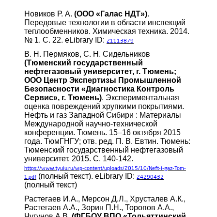
Новиков Р. А.
(ООО «Галас НДТ»)
.
Передовые технологии в области инспекций
теплообменников. Химическая техника. 2014.
№ 1. С. 22. eLibrary ID:
21113879
В. Н. Пермяков, С. Н. Сидельников
(Тюменский государственный
нефтегазовый университет, г. Тюмень;
ООО Центр Экспертизы Промышленной
Безопасности «Диагностика Контроль
Сервис», г. Тюмень)
. Экспериментальная
оценка повреждений хрупкими покрытиями.
Нефть и газ Западной Сибири : Материалы
Международной научно-технической
конференции. Тюмень. 15–16 октября 2015
года. ТюмГНГУ; отв. ред. П. В. Евтин. Тюмень:
Тюменский государственный нефтегазовый
университет. 2015. С. 140-142.
https://www.tyuiu.ru/wp-content/uploads/2015/10/Neft-i-gaz-Tom-
(полный текст). eLibrary ID:
1.pdf
24290432
(полный текст)
Растегаев И.А., Мерсон Д.Л., Хрусталев А.К.,
Растегаев А.А., Зорин П.Н., Торопов А.А.,
Чугунов А.В.
(ФГБОУ ВПО «Тольяттинский