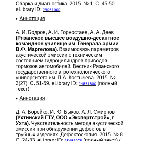
Сварка и диагностика. 2015. № 1. С. 45-50.
eLibrary ID:
23061000
Аннотация
А. И. Бодров, А. И. Горностаев, А. А. Деев
(Рязанское высшее воздушно-десантное
командное училище им. Генерала-армии
В.Ф. Maргeловa)
. Взаимосвязь параметров
акустической эмиссии с техническим
состоянием гидроцилиндров приводов
тормозов автомобилей. Вестник Рязанского
государственного агротехнологического
университета им. П.А. Костычева. 2015. №
3(27). С. 51-59. eLibrary ID:
(полный
24831800
текст)
Аннотация
Д. А. Борейко, И. Ю. Быков, А. Л. Смирнов
(Ухтинский ГТУ, ООО «Экспертстрой», г.
Ухта)
. Чувствительность метода акустической
эмиссии при обнаружении дефектов в
трубных изделиях. Дефектоскопия. 2015. № 8
С. 24-33. eLibrary ID:
(полный текст) /