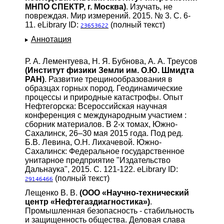
МНПО СПЕКТР, г. Москва)
. Изучать, не
повреждая. Мир измерений. 2015. № 3. С. 6-
11. eLibrary ID:
(полный текст)
23653622
Аннотация
Р. А. Лементуева, Н. Я. Бубнова, А. А. Треусов
(Институт физики Земли им. О.Ю. Шмидта
РАН)
. Развитие трещинообразования в
образцах горных пород. Геодинамические
процессы и природные катастрофы. Опыт
Нефтегорска: Всероссийская научная
конференция с международным участием :
сборник материалов. В 2-х томах, Южно-
Сахалинск, 26–30 мая 2015 года. Под ред.
Б.В. Левина, О.Н. Лихачевой. Южно-
Сахалинск: Федеральное государственное
унитарное предприятие "Издательство
Дальнаука", 2015. С. 121-122. eLibrary ID:
(полный текст)
29146466
Лещенко В. В.
(ООО «Научно-технический
центр «Нефтегаздиагностика»)
.
Промышленная безопасность - стабильность
и защищенность общества. Деловая слава