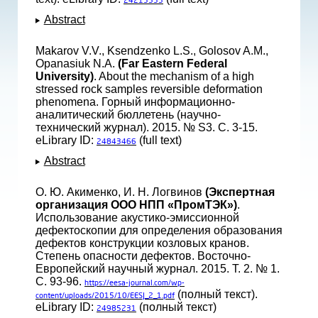
24213533
Abstract
Makarov V.V., Ksendzenko L.S., Golosov A.M.,
Opanasiuk N.A.
(Far Eastern Federal
University)
. About the mechanism of a high
stressed rock samples reversible deformation
phenomena. Горный информационно-
аналитический бюллетень (научно-
технический журнал). 2015. № S3. С. 3-15.
eLibrary ID:
(full text)
24843466
Abstract
О. Ю. Акименко, И. Н. Логвинов
(Экспертная
организация ООО НПП «ПромТЭК»)
.
Использование акустико-эмиссионной
дефектоскопии для определения образования
дефектов конструкции козловых кранов.
Степень опасности дефектов. Восточно-
Европейский научный журнал. 2015. Т. 2. № 1.
С. 93-96.
https://eesa-journal.com/wp-
(полный текст).
content/uploads/2015/10/EESJ_2_1.pdf
eLibrary ID:
(полный текст)
24985231