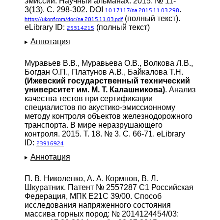
эмиссии. Научный альманах. 2015. № 11-
3(13). С. 298-302. DOI
.
10.17117/na.2015.11.03.298
(полный текст).
https://ukonf.com/doc/na.2015.11.03.pdf
eLibrary ID:
(полный текст)
25314215
Аннотация
Муравьев В.В., Муравьева О.В., Волкова Л.В.,
Богдан О.П., Платунов А.В., Байкалова Т.Н.
(Ижевский государственный технический
университет им. М. Т. Калашникова)
. Анализ
качества тестов при сертификации
специалистов по акустико-эмиссионному
методу контроля объектов железнодорожного
транспорта. В мире неразрушающего
контроля. 2015. Т. 18. № 3. С. 66-71. eLibrary
ID:
23916924
Аннотация
П. В. Николенко, А. А. Кормнов, В. Л.
Шкуратник. Патент № 2557287 C1 Российская
Федерация, МПК E21C 39/00. Способ
исследования напряженного состояния
массива горных пород: № 2014124454/03: