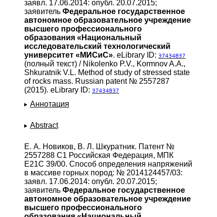
заявл. 17.06.2014: опубл. 20.07.2015;
заявитель
Федеральное государственное
автономное образовательное учреждение
высшего профессионального
образования «Национальный
исследовательский технологический
университет «МИСиС»
. eLibrary ID:
37434837
(полный текст) / Nikolenko P.V., Kormnov A.A.,
Shkuratnik V.L. Method of study of stressed state
of rocks mass. Russian patent № 2557287
(2015). eLibrary ID:
37434837
Аннотация
Abstract
Е. А. Новиков, В. Л. Шкуратник. Патент №
2557288 C1 Российская Федерация, МПК
E21C 39/00. Способ определения напряжений
в массиве горных пород: № 2014124457/03:
заявл. 17.06.2014: опубл. 20.07.2015;
заявитель
Федеральное государственное
автономное образовательное учреждение
высшего профессионального
образования «Национальный