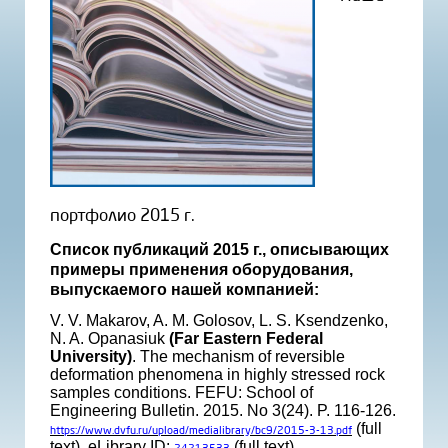
портфолио 2015 г.
Список публикаций 2015 г., описывающих
примеры применения оборудования,
выпускаемого нашей компанией:
V. V. Makarov, A. M. Golosov, L. S. Ksendzenko,
N. A. Opanasiuk
(Far Eastern Federal
University)
. The mechanism of reversible
deformation phenomena in highly stressed rock
samples conditions. FEFU: School of
Engineering Bulletin. 2015. No 3(24). P. 116-126.
(full
https://www.dvfu.ru/upload/medialibrary/bc9/2015-3-13.pdf
text). eLibrary ID:
(full text)