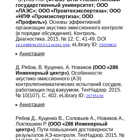
государственный университет; ООО
«ЛАЭС»; ООО «Промтехэкспертиза»; ООО
«НПФ «Промэкспертиза»; ООО
«Профиль»)
. Основы эффективной
организации акустико-эмиссионного контроля
(в порядке обсуждения). Контроль.
Диагностика. 2015. № 12. С. 41-49. DOI
. eLibrary ID:
10.14489/td.2015.12.pp.041-049
25039810
Аннотация
Д. Рябов, В. Куценко, А. Новиков
(ООО «286
Инженерный центр»)
. Особенности
акустико-эмиссионного (АЭ)
контроляпневматических испытаний сосудов,
работающих под вакуумом. ТехНадзор. 2015.
№ 10(107). С. 402. eLibrary ID:
25735130
Аннотация
Рябов Д., Куценко В., Соловьев А., Новиков А.,
Локтюшкин Р.
(ООО «286 Инженерный
центр»)
. Пути повышения достоверности
результатов АЭ-контроля. ТехНадзор. 2015. №