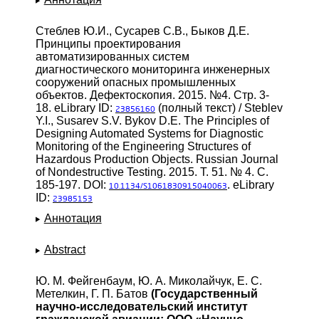
Стеблев Ю.И., Сусарев С.В., Быков Д.Е.
Принципы проектирования
автоматизированных систем
диагностического мониторинга инженерных
сооружений опасных промышленных
объектов. Дефектоскопия. 2015. №4. Стр. 3-
18. eLibrary ID:
(полный текст) / Steblev
23856160
Y.I., Susarev S.V. Bykov D.E. The Principles of
Designing Automated Systems for Diagnostic
Monitoring of the Engineering Structures of
Hazardous Production Objects. Russian Journal
of Nondestructive Testing. 2015. Т. 51. № 4. С.
185-197. DOI:
. eLibrary
10.1134/S1061830915040063
ID:
23985153
Аннотация
Abstract
Ю. М. Фейгенбаум, Ю. А. Миколайчук, Е. С.
Метелкин, Г. П. Батов
(Государственный
научно-исследовательский институт