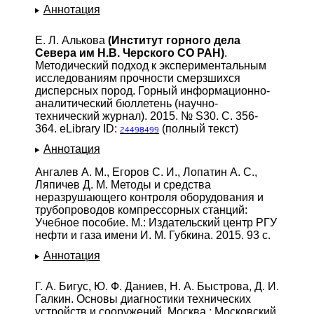
Аннотация
Е. Л. Алькова
(Институт горного дела
Севера им Н.В. Черского СО РАН)
.
Методический подход к экспериментальным
исследованиям прочности смерзшихся
дисперсных пород. Горный информационно-
аналитический бюллетень (научно-
технический журнал). 2015. № S30. С. 356-
364. eLibrary ID:
(полный текст)
24498499
Аннотация
Ангалев А. М., Егоров С. И., Лопатин А. С.,
Ляпичев Д. М. Методы и средства
неразрушающего контроля оборудования и
трубопроводов компрессорных станций:
Учебное пособие. М.: Издательский центр РГУ
нефти и газа имени И. М. Губкина. 2015. 93 с.
Аннотация
Г. А. Бигус, Ю. Ф. Даниев, Н. А. Быстрова, Д. И.
Галкин. Основы диагностики технических
устройств и сооружений. Москва : Московский