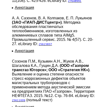
11(108). С. 425-426. eLibrary ID:
27648991
Аннотация
А. А. Сазонов, В. А. Колпаков, Е. П. Лукьянов
(ЗАО «ГИАП-ДИСТцентр»)
. Методика
обследования пластинчатых
теплообменников, изготовленных из
алюминиевых сплавов типа AlMg5.
Промышленный сервис. 2015. № 4(57). С. 20-
27. eLibrary ID:
25615837
Аннотация
Созонов П.М., Кузьмин А.Н., Жуков А.В.,
Шагалова К.А., Гущин Д.А.
(ООО «Газпром
трансгаз Югорск»; ООО «Стратегия НК»)
.
Выявление и оценка степени опасности
стресс-коррозионных дефектов объектов
магистральных трубопроводов с
применением метода акустической эмиссии
на предприятиях ПАО «Газпром». Территория
НЕФТЕГАЗ. 2015. №12. Стр. 76-84. eLibrary ID:
(полный текст)
25611009
Аннотация