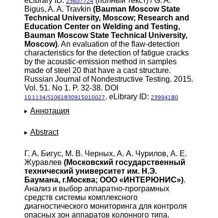
eLibrary ID:
(полный текст) / G. A.
23607724
Bigus, A. A. Travkin
(Bauman Moscow State
Technical University, Moscow; Research and
Education Center on Welding and Testing,
Bauman Moscow State Technical University,
Moscow)
. An evaluation of the flaw-detection
characteristics for the detection of fatigue cracks
by the acoustic-emission method in samples
made of steel 20 that have a cast structure.
Russian Journal of Nondestructive Testing. 2015.
Vol. 51. No 1. P. 32-38. DOI
. eLibrary ID:
10.1134/S1061830915010027
23994180
Аннотация
Abstract
Г. А. Бигус, М. В. Черных, А. А. Чурилов, А. Е.
Журавлев
(Московский государственный
технический университет им. Н.Э.
Баумана, г.Москва; ООО «ИНТЕРЮНИС»)
.
Анализ и выбор аппаратно-програмных
средств системы комплексного
диагностического мониторинга для контроля
опасных зон аппаратов колонного типа.