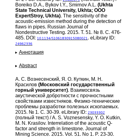
25482073
Boreiko D.A., Bykov I.Y., Smirnov A.L.
(Ukhta
State Technical University, Ukhta; OOO
ExpertStroy, Ukhta)
. The sensitivity of the
acoustic-emission method during the detection of
flaws in pipes. Russian Journal of
Nondestructive Testing. 2015. Т. 51. № 8. С. 476-
485. DOI:
. eLibrary ID:
10.1134/S1061830915080021
24962336
Аннотация
Abstract
А. С. Вознесенский, Я. О. Куткин, М. Н.
Красилов
(Московский государственный
горный университет)
. Взаимосвязь
акустической добротности с прочностными
свойствами известняков. Физико-технические
проблемы разработки полезных ископаемых.
2015. № 1. С. 30-39. eLibrary ID:
23033302
(полный текст) / A. S. Voznesensky, Y. O. Kutkin,
M. N. Krasilov. Interrelation of the acoustic Q-
factor and strength in limestone. Journal of
Mining Science. 2015. Vol. 51. No 1. P. 23-30.