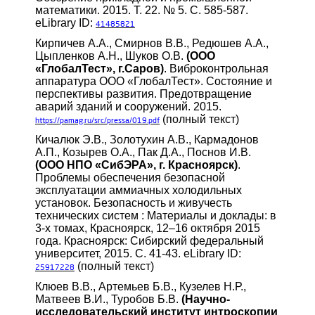
математики. 2015. Т. 22. № 5. С. 585-587.
eLibrary ID:
41485821
Кирпичев А.А., Смирнов В.В., Редюшев А.А.,
Цыпленков А.Н., Шуков О.В.
(ООО
«ГлобалТест», г.Саров)
. Виброконтрольная
аппаратура ООО «ГлобалТест». Состояние и
перспективы развития. Предотвращение
аварий зданий и сооружений. 2015.
(полный текст)
https://pamag.ru/src/pressa/019.pdf
Кичалюк Э.В., Золотухин А.В., Кармадонов
А.П., Козырев О.А., Пак Д.А., Поснов И.В.
(ООО НПО «СибЭРА», г. Красноярск)
.
Проблемы обеспечения безопасной
эксплуатации аммиачных холодильных
установок. Безопасность и живучесть
технических систем : Материалы и доклады: в
3-х томах, Красноярск, 12–16 октября 2015
года. Красноярск: Сибирский федеральный
университет, 2015. С. 41-43. eLibrary ID:
(полный текст)
25917228
Клюев В.В., Артемьев Б.В., Кузелев Н.Р.,
Матвеев В.И., Туробов Б.В.
(Научно-
исследовательский институт интроскопии