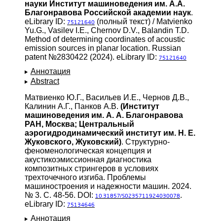
науки Институт машиноведения им. А.А.
Благонравова Российской академии наук
.
eLibrary ID:
(полный текст) / Matvienko
75121640
Yu.G., Vasilev I.E., Chernov D.V., Balandin T.D.
Method of determining coordinates of acoustic
emission sources in planar location. Russian
patent №2830422 (2024). eLibrary ID:
75121640
Аннотация
Abstract
Матвиенко Ю.Г., Васильев И.Е., Чернов Д.В.,
Калинин А.Г., Панков А.В.
(Институт
машиноведения им. А. А. Благонравова
РАН, Москва; Центральный
аэрогидродинамический институт им. Н. Е.
Жуковского, Жуковский)
. Структурно-
феноменологическая концепция и
акустикоэмиссионная диагностика
композитных стрингеров в условиях
трехточечного изгиба. Проблемы
машиностроения и надежности машин. 2024.
№ 3. С. 48-56. DOI:
.
10.31857/S0235711924030078
eLibrary ID:
75134646
Аннотация