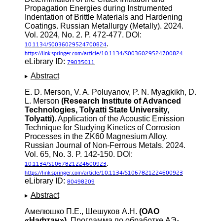
Propagation Energies during Instrumented
Indentation of Brittle Materials and Hardening
Coatings. Russian Metallurgy (Metally). 2024.
Vol. 2024, No. 2. P. 472-477. DOI:
.
10.1134/S0036029524700824
https://link.springer.com/article/10.1134/S0036029524700824
eLibrary ID:
79035011
Abstract
E. D. Merson, V. A. Poluyanov, P. N. Myagkikh, D.
L. Merson
(Research Institute of Advanced
Technologies, Tolyatti State University,
Tolyatti)
. Application of the Acoustic Emission
Technique for Studying Kinetics of Corrosion
Processes in the ZK60 Magnesium Alloy.
Russian Journal of Non-Ferrous Metals. 2024.
Vol. 65, No. 3. P. 142-150. DOI:
.
10.1134/S1067821224600923
https://link.springer.com/article/10.1134/S1067821224600923
eLibrary ID:
80498209
Abstract
Амелюшко П.Е., Шешуков А.Н.
(ОАО
«Нафтан»)
. Программа по обработке АЭ-