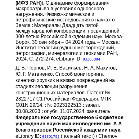
(ИФЗ РАН)
). О динамике формирования
макроразрыва в условиях одноосного
нагружения. Физико-химические и
петрофизические исследования в науках о
Земле : Материалы Двадцать пятой
международной конференции, посвященной
300-летию Российской академии наук, Москва-
Борок, 30 сентября – 04 2024 года. – Москва:
Институт геологии рудных месторождений,
петрографии, минералогии и геохимии РАН,
2024. С. 272-274. eLibrary ID:
83206884
Д. В. Чернов, И. Е. Васильев, Н. А. Махутов,
Ю. Г. Матвиенко. Способ мониторинга
кинетики хрупких и вязких повреждений на
стадиях эволюции разрушения
конструкционных материалов. Патент №
2822717 C1 Российская Федерация, МПК
G01N 29/14. : № 2023122513 : заявл.
30.08.2023 : опубл. 11.07.2024; заявитель
Федеральное государственное бюджетное
учреждение науки машиноведения им. А.А.
Благонравова Российской академии наук
.
eLibrary ID:
(полный текст) / Chernov
68601792