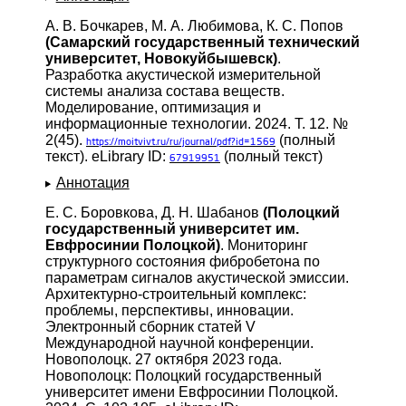
А. В. Бочкарев, М. А. Любимова, К. С. Попов
(Самарский государственный технический
университет, Новокуйбышевск)
.
Разработка акустической измерительной
системы анализа состава веществ.
Моделирование, оптимизация и
информационные технологии. 2024. Т. 12. №
2(45).
(полный
https://moitvivt.ru/ru/journal/pdf?id=1569
текст). eLibrary ID:
(полный текст)
67919951
Аннотация
Е. С. Боровкова, Д. Н. Шабанов
(Полоцкий
государственный университет им.
Евфросинии Полоцкой)
. Мониторинг
структурного состояния фибробетона по
параметрам сигналов акустической эмиссии.
Архитектурно-строительный комплекс:
проблемы, перспективы, инновации.
Электронный сборник статей V
Международной научной конференции.
Новополоцк. 27 октября 2023 года.
Новополоцк: Полоцкий государственный
университет имени Евфросинии Полоцкой.