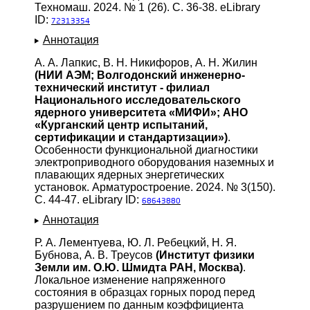
Техномаш. 2024. № 1 (26). С. 36-38. eLibrary
ID:
72313354
Аннотация
А. А. Лапкис, В. Н. Никифоров, А. Н. Жилин
(НИИ АЭМ; Волгодонский инженерно-
технический институт - филиал
Национального исследовательского
ядерного университета «МИФИ»; АНО
«Курганский центр испытаний,
сертификации и стандартизации»)
.
Особенности функциональной диагностики
электроприводного оборудования наземных и
плавающих ядерных энергетических
установок. Арматуростроение. 2024. № 3(150).
С. 44-47. eLibrary ID:
68643880
Аннотация
Р. А. Лементуева, Ю. Л. Ребецкий, Н. Я.
Бубнова, А. В. Треусов
(Институт физики
Земли им. О.Ю. Шмидта РАН, Москва)
.
Локальное изменение напряженного
состояния в образцах горных пород перед
разрушением по данным коэффициента