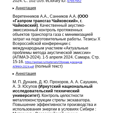
2024. С. 102-105. eLibrary ID:
67957952
Аннотация
Веретенников А.А., Санников А.А.
(ООО
«Газпром трансгаз Чайковский», г.
Чайковский)
. Качественный акустико-
эмиссионный контроль протяженных
объектов транспорта газа с минимизацией
затрат на подготовительные работы. Тезисы X
Всероссийской конференции с
международным участием «Актуальные
проблемы метода акустической эмиссии»
(АПМАЭ-2024). 1-5 апреля 2024. Самара. Стр.
15-16.
https://apmae.ru/materials/Сборник докладов
(полный текст)
АПМАЭ-2024.pdf
Аннотация
М. П. Дунаев, Д. Ю. Прохоров, А. А. Саушкин,
А. Э. Юсупов
(Иркутский национальный
исследовательский технический
университет)
. Контроль целостности
металлоконструкции стрелы экскаватора.
Повышение эффективности производства и
использования энергии в условиях Сибири :