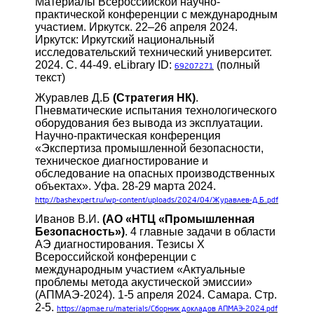
Материалы Всероссийской научно-
практической конференции с международным
участием. Иркутск. 22–26 апреля 2024.
Иркутск: Иркутский национальный
исследовательский технический университет.
2024. С. 44-49. eLibrary ID:
(полный
69207271
текст)
Журавлев Д.Б
(Стратегия НК)
.
Пневматические испытания технологического
оборудования без вывода из эксплуатации.
Научно-практическая конференция
«Экспертиза промышленной безопасности,
техническое диагностирование и
обследование на опасных производственных
объектах». Уфа. 28-29 марта 2024.
http://bashexpert.ru/wp-content/uploads/2024/04/Журавлев-Д.Б..pdf
Иванов В.И.
(АО «НТЦ «Промышленная
Безопасность»)
. 4 главные задачи в области
АЭ диагностирования. Тезисы X
Всероссийской конференции с
международным участием «Актуальные
проблемы метода акустической эмиссии»
(АПМАЭ-2024). 1-5 апреля 2024. Самара. Стр.
2-5.
https://apmae.ru/materials/Сборник докладов АПМАЭ-2024.pdf