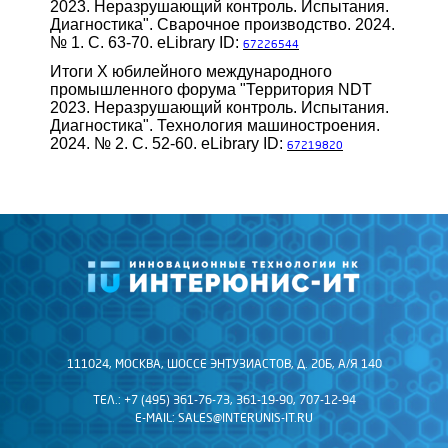
2023. Неразрушающий контроль. Испытания.
Диагностика". Сварочное производство. 2024.
№ 1. С. 63-70. eLibrary ID:
67226544
Итоги Х юбилейного международного
промышленного форума "Территория NDT
2023. Неразрушающий контроль. Испытания.
Диагностика". Технология машиностроения.
2024. № 2. С. 52-60. eLibrary ID:
67219820
111024, МОСКВА, ШОССЕ ЭНТУЗИАСТОВ, Д. 20Б, А/Я 140
ТЕЛ.: +7 (495) 361-76-73, 361-19-90, 707-12-94
E-MAIL:
SALES@INTERUNIS-IT.RU