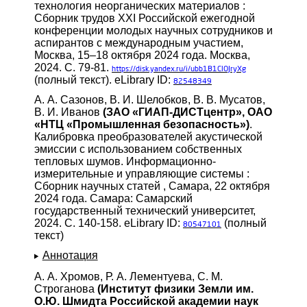
технология неорганических материалов :
Сборник трудов XXI Российской ежегодной
конференции молодых научных сотрудников и
аспирантов с международным участием,
Москва, 15–18 октября 2024 года. Москва,
2024. С. 79-81.
https://disk.yandex.ru/i/ubb1B1ClOJryXg
(полный текст). eLibrary ID:
82548349
А. А. Сазонов, В. И. Шелобков, В. В. Мусатов,
В. И. Иванов
(ЗАО «ГИАП-ДИСТцентр», ОАО
«НТЦ «Промышленная безопасность»)
.
Калибровка преобразователей акустической
эмиссии с использованием собственных
тепловых шумов. Информационно-
измерительные и управляющие системы :
Сборник научных статей , Самара, 22 октября
2024 года. Самара: Самарский
государственный технический университет,
2024. С. 140-158. eLibrary ID:
(полный
80547101
текст)
Аннотация
А. А. Хромов, Р. А. Лементуева, С. М.
Строганова
(Институт физики Земли им.
О.Ю. Шмидта Российской академии наук