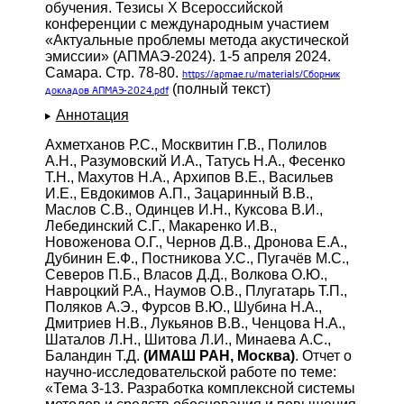
обучения. Тезисы X Всероссийской
конференции с международным участием
«Актуальные проблемы метода акустической
эмиссии» (АПМАЭ-2024). 1-5 апреля 2024.
Самара. Стр. 78-80.
https://apmae.ru/materials/Сборник
(полный текст)
докладов АПМАЭ-2024.pdf
Аннотация
Ахметханов Р.С., Москвитин Г.В., Полилов
А.Н., Разумовский И.А., Татусь Н.А., Фесенко
Т.Н., Махутов Н.А., Архипов В.Е., Васильев
И.Е., Евдокимов А.П., Зацаринный В.В.,
Маслов С.В., Одинцев И.Н., Куксова В.И.,
Лебединский С.Г., Макаренко И.В.,
Новоженова О.Г., Чернов Д.В., Дронова Е.А.,
Дубинин Е.Ф., Постникова У.С., Пугачёв М.С.,
Северов П.Б., Власов Д.Д., Волкова О.Ю.,
Навроцкий Р.А., Наумов О.В., Плугатарь Т.П.,
Поляков А.Э., Фурсов В.Ю., Шубина Н.А.,
Дмитриев Н.В., Лукьянов В.В., Ченцова Н.А.,
Шаталов Л.Н., Шитова Л.И., Минаева А.С.,
Баландин Т.Д.
(ИМАШ РАН, Москва)
. Отчет о
научно-исследовательской работе по теме:
«Тема 3-13. Разработка комплексной системы