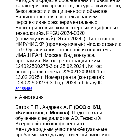
методов и средств обоснования и повышения
характеристик прочности, ресурса, живучести,
безопасности и защищенности объектов
машиностроения с использованием
перспективных экспериментальных,
мониторинговых, компьютерных и цифровых
технологий». FFGU-2024-0020
(промежуточный) (Этап 2024г.). Тип: отчет о
НИР/НИОКР (промежуточный) Число страниц:
179. Организация - головной исполнитель:
ИМАШ РАН, Москва. Вид конкурса,
программа: № гос. регистрации темы:
124022500276-3 от 25.02.2024г. № гос.
регистрации отчёта: 225021209949-1 от
13.02.2025 г. Номер гранта (контракта):
124022500276-3. Год: 2024. eLibrary ID:
80468486
Аннотация
Батов Г. П., Андреев А. Г.
(ООО «НУЦ
«Качество», г. Москва)
. Подготовка и
обучение специалистов АЭ. Тезисы X
Всероссийской конференции с
международным участием «Актуальные
проблемы метода акустической эмиссии»