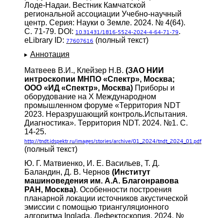
Лоде-Надаи. Вестник Камчатской
региональной ассоциации Учебно-научный
центр. Серия: Науки о Земле. 2024. № 4(64).
С. 71-79. DOI:
.
10.31431/1816-5524-2024-4-64-71-79
eLibrary ID:
(полный текст)
77607616
Аннотация
Матвеев В.И., Клейзер Н.В.
(ЗАО НИИ
интроскопии МНПО «Спектр», Москва;
ООО «ИД «Спектр», Москва)
Приборы и
оборудование на Х Международном
промышленном форуме «Территория NDT
2023. Неразрушающий контроль.Испытания.
Диагностика». Территория NDT. 2024. №1. С.
14-25.
http://tndt.idspektr.ru/images/stories/archive/01_2024/tndt_2024_01.pdf
(полный текст)
Ю. Г. Матвиенко, И. Е. Васильев, Т. Д.
Баландин, Д. В. Чернов
(Институт
машиноведения им. А.А. Благонравова
РАН, Москва)
. Особенности построения
планарной локации источников акустической
эмиссии с помощью триангуляционного
алгоритма Inglada. Дефектоскопия. 2024. №