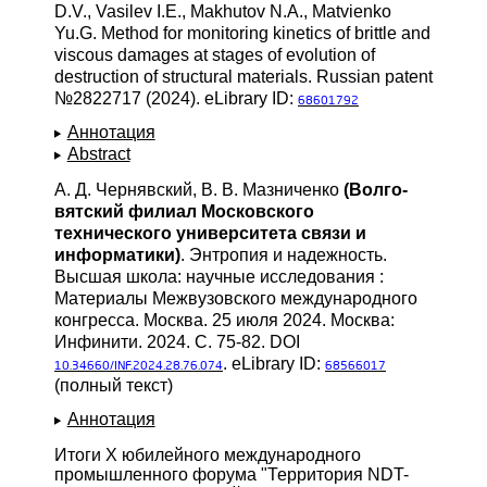
D.V., Vasilev I.E., Makhutov N.A., Matvienko
Yu.G. Method for monitoring kinetics of brittle and
viscous damages at stages of evolution of
destruction of structural materials. Russian patent
№2822717 (2024). eLibrary ID:
68601792
Аннотация
Abstract
А. Д. Чернявский, В. В. Мазниченко
(Волго-
вятский филиал Московского
технического университета связи и
информатики)
. Энтропия и надежность.
Высшая школа: научные исследования :
Материалы Межвузовского международного
конгресса. Москва. 25 июля 2024. Москва:
Инфинити. 2024. С. 75-82. DOI
. eLibrary ID:
10.34660/INF.2024.28.76.074
68566017
(полный текст)
Аннотация
Итоги Х юбилейного международного
промышленного форума "Территория NDT-