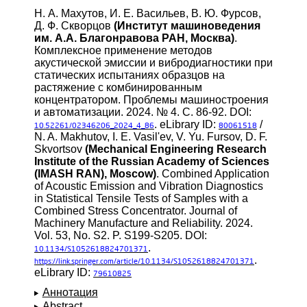
Н. А. Махутов, И. Е. Васильев, В. Ю. Фурсов,
Д. Ф. Скворцов
(Институт машиноведения
им. А.А. Благонравова РАН, Москва)
.
Комплексное применение методов
акустической эмиссии и вибродиагностики при
статических испытаниях образцов на
растяжение с комбинированным
концентратором. Проблемы машиностроения
и автоматизации. 2024. № 4. С. 86-92. DOI:
. eLibrary ID:
/
10.52261/02346206_2024_4_86
80061518
N. A. Makhutov, I. E. Vasil'ev, V. Yu. Fursov, D. F.
Skvortsov
(Mechanical Engineering Research
Institute of the Russian Academy of Sciences
(IMASH RAN), Moscow)
. Combined Application
of Acoustic Emission and Vibration Diagnostics
in Statistical Tensile Tests of Samples with a
Combined Stress Concentrator. Journal of
Machinery Manufacture and Reliability. 2024.
Vol. 53, No. S2. P. S199-S205. DOI:
.
10.1134/S1052618824701371
.
https://link.springer.com/article/10.1134/S1052618824701371
eLibrary ID:
79610825
Аннотация
Abstract