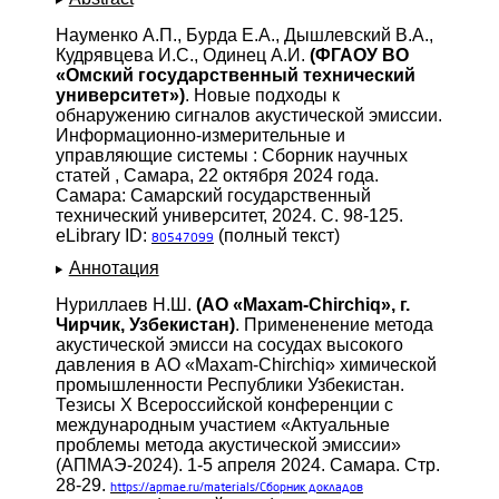
Науменко А.П., Бурда Е.А., Дышлевский В.А.,
Кудрявцева И.С., Одинец А.И.
(ФГАОУ ВО
«Омский государственный технический
университет»)
. Новые подходы к
обнаружению сигналов акустической эмиссии.
Информационно-измерительные и
управляющие системы : Сборник научных
статей , Самара, 22 октября 2024 года.
Самара: Самарский государственный
технический университет, 2024. С. 98-125.
eLibrary ID:
(полный текст)
80547099
Аннотация
Нуриллаев Н.Ш.
(АО «Maxam-Сhirchiq», г.
Чирчик, Узбекистан)
. Примененение метода
акустической эмисси на сосудах высокого
давления в АО «Maxam-Сhirchiq» химической
промышленности Республики Узбекистан.
Тезисы X Всероссийской конференции с
международным участием «Актуальные
проблемы метода акустической эмиссии»
(АПМАЭ-2024). 1-5 апреля 2024. Самара. Стр.
28-29.
https://apmae.ru/materials/Сборник докладов