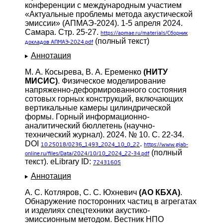
конференции с международным участием
«Актуальные проблемы метода акустической
эмиссии» (АПМАЭ-2024). 1-5 апреля 2024.
Самара. Стр. 25-27.
https://apmae.ru/materials/Сборник
(полный текст)
докладов АПМАЭ-2024.pdf
Аннотация
М. А. Косырева, В. А. Еременко
(НИТУ
МИСИС)
. Физическое моделирование
напряженно-деформированного состояния
сотовых горных конструкций, включающих
вертикальные камеры цилиндрической
формы. Горный информационно-
аналитический бюллетень (научно-
технический журнал). 2024. № 10. С. 22-34.
DOI
.
10.25018/0236_1493_2024_10_0_22
https://www.giab-
(полный
online.ru/files/Data/2024/10/10_2024_22-34.pdf
текст). eLibrary ID:
72431605
Аннотация
А. С. Котляров, С. С. Юхневич
(АО КБХА)
.
Обнаружение посторонних частиц в агрегатах
и изделиях спецтехники акустико-
эмиссионным методом. Вестник НПО