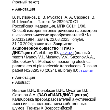
(полный текст)
Аннотация
В. И. Иванов, В. В. Мусатов, А. А. Сазонов, В.
И. Шелобков. Патент № 2829570 C1
Российская Федерация, МПК G01H 1/06.
Способ измерения электрических параметров
пьезоэлектрических преобразователей : №
2023121994 : заявл. 22.08.2023 : опубл.
31.10.2024; заявитель
Закрытое
акционерное общество "ГИАП-
ДИСТцентр"
. eLibrary ID:
(полный
75120423
текст) / Ivanov V.I., Musatov V.V., Sazonov A.A.,
Shelobkov V.I. Method of measuring electrical
parameters of piezoelectric transducers. Russian
patent №2829570 (2024). eLibrary ID:
75120423
Аннотация
Abstract
Иванов В.И., Шелобков В.И., Мусатов В.В.,
Сазонов А.А.
(ЗАО «ГИАП-ДИСТцентр»)
.
Калибровка преоббразователей акустической
эмиссии с использованием собственных
шумов. Тезисы X Всероссийской