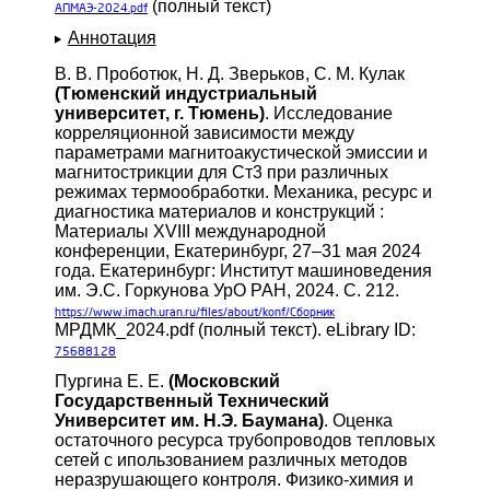
(полный текст)
АПМАЭ-2024.pdf
Аннотация
В. В. Проботюк, Н. Д. Зверьков, С. М. Кулак
(Тюменский индустриальный
университет, г. Тюмень)
. Исследование
корреляционной зависимости между
параметрами магнитоакустической эмиссии и
магнитострикции для Ст3 при различных
режимах термообработки. Механика, ресурс и
диагностика материалов и конструкций :
Материалы XVIII международной
конференции, Екатеринбург, 27–31 мая 2024
года. Екатеринбург: Институт машиноведения
им. Э.С. Горкунова УрО РАН, 2024. С. 212.
https://www.imach.uran.ru/files/about/konf/Сборник
МРДМК_2024.pdf (полный текст). eLibrary ID:
75688128
Пургина Е. Е.
(Московский
Государственный Технический
Университет им. Н.Э. Баумана)
. Оценка
остаточного ресурса трубопроводов тепловых
сетей с ипользованием различных методов
неразрушающего контроля. Физико-химия и