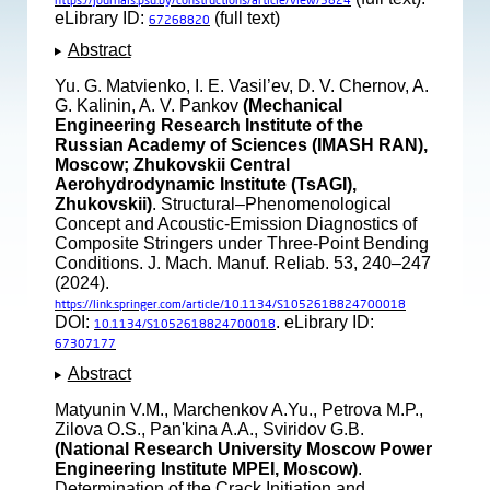
https://journals.psu.by/constructions/article/view/5824
eLibrary ID:
(full text)
67268820
Abstract
Yu. G. Matvienko, I. E. Vasil’ev, D. V. Chernov, A.
G. Kalinin, A. V. Pankov
(Mechanical
Engineering Research Institute of the
Russian Academy of Sciences (IMASH RAN),
Moscow; Zhukovskii Central
Aerohydrodynamic Institute (TsAGI),
Zhukovskii)
. Structural–Phenomenological
Concept and Acoustic-Emission Diagnostics of
Composite Stringers under Three-Point Bending
Conditions. J. Mach. Manuf. Reliab. 53, 240–247
(2024).
https://link.springer.com/article/10.1134/S1052618824700018
DOI:
. eLibrary ID:
10.1134/S1052618824700018
67307177
Abstract
Matyunin V.M., Marchenkov A.Yu., Petrova M.P.,
Zilova O.S., Pan'kina A.A., Sviridov G.B.
(National Research University Moscow Power
Engineering Institute MPEI, Moscow)
.
Determination of the Crack Initiation and