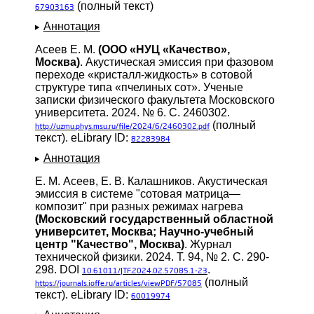
(полный текст)
67903163
Аннотация
Асеев Е. М.
(ООО «НУЦ «Качество»,
Москва)
. Акустическая эмиссия при фазовом
переходе «кристалл-жидкость» в сотовой
структуре типа «пчелиных сот». Ученые
записки физического факультета Московского
университета. 2024. № 6. С. 2460302.
(полный
http://uzmu.phys.msu.ru/file/2024/6/2460302.pdf
текст). eLibrary ID:
82283984
Аннотация
Е. М. Асеев, Е. В. Калашников. Акустическая
эмиссия в системе "сотовая матрица—
композит" при разных режимах нагрева
(Московский государственный областной
университет, Москва; Научно-учебный
центр "Качество", Москва)
. Журнал
технической физики. 2024. Т. 94, № 2. С. 290-
298. DOI
.
10.61011/JTF.2024.02.57085.1-23
(полный
https://journals.ioffe.ru/articles/viewPDF/57085
текст). eLibrary ID:
60019974