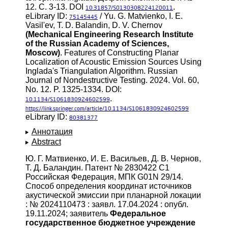
12. С. 3-13. DOI
.
10.31857/S0130308224120011
eLibrary ID:
/ Yu. G. Matvienko, I. E.
75145445
Vasil'ev, T. D. Balandin, D. V. Chernov
(Mechanical Engineering Research Institute
of the Russian Academy of Sciences,
Moscow)
. Features of Constructing Planar
Localization of Acoustic Emission Sources Using
Inglada's Triangulation Algorithm. Russian
Journal of Nondestructive Testing. 2024. Vol. 60,
No. 12. P. 1325-1334. DOI:
.
10.1134/S1061830924602599
https://link.springer.com/article/10.1134/S1061830924602599
eLibrary ID:
80381377
Аннотация
Abstract
Ю. Г. Матвиенко, И. Е. Васильев, Д. В. Чернов,
Т. Д. Баландин. Патент № 2830422 C1
Российская Федерация, МПК G01N 29/14.
Способ определения координат источников
акустической эмиссии при планарной локации
: № 2024110473 : заявл. 17.04.2024 : опубл.
19.11.2024; заявитель
Федеральное
государственное бюджетное учреждение