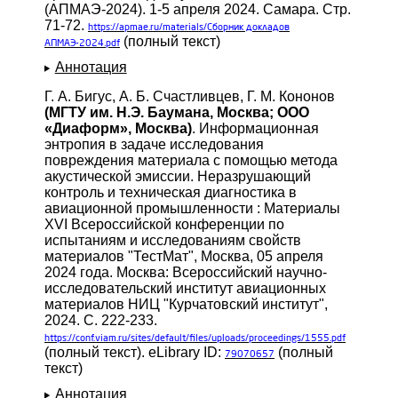
(АПМАЭ-2024). 1-5 апреля 2024. Самара. Стр.
71-72.
https://apmae.ru/materials/Сборник докладов
(полный текст)
АПМАЭ-2024.pdf
Аннотация
Г. А. Бигус, А. Б. Счастливцев, Г. М. Кононов
(МГТУ им. Н.Э. Баумана, Москва; ООО
«Диаформ», Москва)
. Информационная
энтропия в задаче исследования
повреждения материала с помощью метода
акустической эмиссии. Неразрушающий
контроль и техническая диагностика в
авиационной промышленности : Материалы
XVI Всероссийской конференции по
испытаниям и исследованиям свойств
материалов "ТестМат", Москва, 05 апреля
2024 года. Москва: Всероссийский научно-
исследовательский институт авиационных
материалов НИЦ "Курчатовский институт",
2024. С. 222-233.
https://conf.viam.ru/sites/default/files/uploads/proceedings/1555.pdf
(полный текст). eLibrary ID:
(полный
79070657
текст)
Аннотация