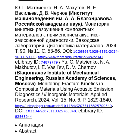
Ю. Г. Матвиенко, Н. А. Махутов, И. Е.
Васильев, Д. В. Чернов
(Институт
машиноведения им. А. А. Благонравова
Российской академии наук)
. Мониторинг
кинетики разрушения композитных
материалов с применением акустико-
эмиссионной диагностики. Заводская
лаборатория. Диагностика материалов. 2024.
Т. 90. № 11. С. 53-66. DOI:
10.26896/1028-6861-2024-
.
90-11-53-66
https://www.zldm.ru/jour/article/view/2341
eLibrary ID:
/ Yu. G. Matvienko, N. A.
74879779
Makhutov, I. E. Vasil'ev, D. V. Chernov
(Blagonravov Institute of Mechanical
Engineering, Russian Academy of Sciences,
Moscow)
. Monitoring Fracture Kinetics in
Composite Materials Using Acoustic Emission
Diagnostics / // Inorganic Materials: Applied
Research. 2024. Vol. 15, No. 6. P. 1829-1840.
.
https://link.springer.com/article/10.1134/S2075113325700340
DOI:
. eLibrary ID:
10.1134/S2075113325700340
82565944
Аннотация
Abstract